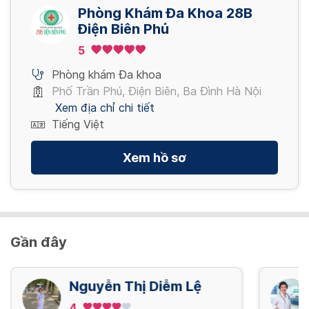
Phòng Khám Đa Khoa 28B
CHT Lồng ngực
650,000 VND/ lần
Điện Biên Phủ
Xem thêm
1,800,000 VND/ lần
5
Phòng khám Đa khoa
Xem thêm
Phố Trần Phú, Điện Biên, Ba Đình Hà Nội
Xem địa chỉ chi tiết
Tiếng Việt
Xem hồ sơ
Gần đây
Nguyễn Thị Diễm Lệ
4