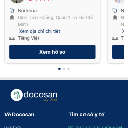
Nội khoa
Nội
Đinh Tiên Hoàng, Quận 1 Tp Hồ Chí
Ng
Minh
Nội
Xem địa chỉ chi tiết
Xe
Tiếng Việt
Tiế
Xem hồ sơ
Về Docosan
Tìm cơ sở y tế
Giới thiệu
Bộ chăm sóc sức khỏe & xét