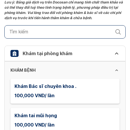
the
Lưu ý: Bảng giá dịch vụ trên Docosan chỉ mang tính chất tham khảo và
có thể thay đổi tuỳ theo tình trạng bệnh lý, phương pháp điều trị tại
question
phòng khám. Vui lòng trao đổi với phòng khám & bác sĩ về các chi phí
mark
dịch vụ trước khi tiến hành thăm khám & chữa bệnh.
key
to
get
the
keyboard
Khám tại phòng khám
shortcuts
for
KHÁM BỆNH
changing
dates.
Khám Bác sĩ chuyên khoa .
100,000 VND/ lần
Khám tai mũi họng
100,000 VND/ lần