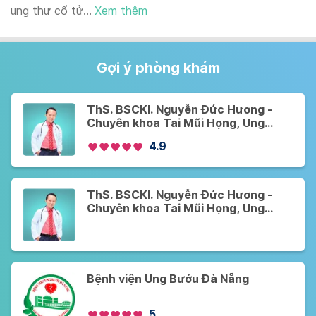
ung thư cổ tử...
Xem thêm
Gợi ý phòng khám
ThS. BSCKI. Nguyễn Đức Hương -
Chuyên khoa Tai Mũi Họng, Ung
Bướu - Khám Online và Offline - Cơ
4.9
sở 1
ThS. BSCKI. Nguyễn Đức Hương -
Chuyên khoa Tai Mũi Họng, Ung
Bướu - Khám Online và Offline - Cơ
sở 2
Bệnh viện Ung Bướu Đà Nẵng
5