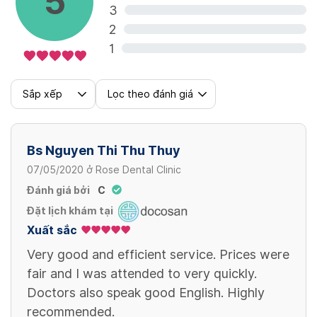
5
8,000,000 VND/ 1 răng
3
Khung titanium CAD/ CAM cho cầu sứ full
2
arch (CAD / CAM titanium frame for full
Xem thêm
arch porcelain bridge)
1
23 - 34 VND/ 1 khung
Sắp xếp
Lọc theo đánh giá
Nhịp mão sứ titanium trên implant (Rhythm
of titanium porcelain crowns on the
Bs Nguyen Thi Thu Thuy
implant)
07/05/2020
ở
Rose Dental Clinic
4,600,000 VND/ 1 răng
Đánh giá bởi
C
Xem thêm
Đặt lịch khám tại
Xuất sắc
Very good and efficient service. Prices were
fair and I was attended to very quickly.
Doctors also speak good English. Highly
recommended.