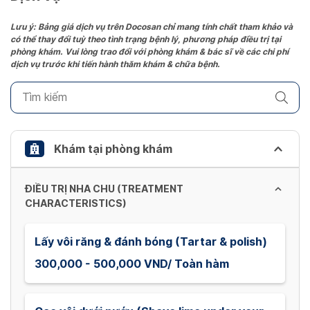
Press
the
Lưu ý: Bảng giá dịch vụ trên Docosan chỉ mang tính chất tham khảo và
có thể thay đổi tuỳ theo tình trạng bệnh lý, phương pháp điều trị tại
question
phòng khám. Vui lòng trao đổi với phòng khám & bác sĩ về các chi phí
mark
dịch vụ trước khi tiến hành thăm khám & chữa bệnh.
key
to
get
the
keyboard
Khám tại phòng khám
shortcuts
for
ĐIỀU TRỊ NHA CHU (TREATMENT
changing
CHARACTERISTICS)
dates.
Lấy vôi răng & đánh bóng (Tartar & polish)
300,000 - 500,000 VND/ Toàn hàm