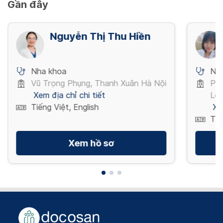
Gần đây
Nguyễn Thị Thu Hiền
Nha khoa
Nh
Vũ Trọng Phụng, Thanh Xuân Hà Nội
Phạ
Xem địa chỉ chi tiết
Lo
Tiếng Việt, English
Xe
Tiế
Xem hồ sơ