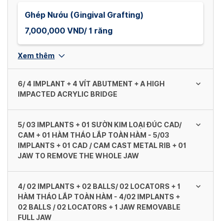
Ghép Nướu (Gingival Grafting)
7,000,000 VND/ 1 răng
Xem thêm
6/ 4 IMPLANT + 4 VÍT ABUTMENT + A HIGH
IMPACTED ACRYLIC BRIDGE
5/ 03 IMPLANTS + 01 SƯỜN KIM LOẠI ĐÚC CAD/
Dentium (Mỹ/ Hàn Quốc)
CAM + 01 HÀM THÁO LẮP TOÀN HÀM - 5/03
IMPLANTS + 01 CAD / CAM CAST METAL RIB + 01
138,000,000 VND/ 1 khung
JAW TO REMOVE THE WHOLE JAW
Neodent (GM Helix) - Straumann (Thụy Sĩ)
4/ 02 IMPLANTS + 02 BALLS/ 02 LOCATORS + 1
Dentium (Mỹ/ Hàn Quốc) - Dentium (US /
138,000,000 VND/ 1 khung
HÀM THÁO LẮP TOÀN HÀM - 4/02 IMPLANTS +
South Korea)
02 BALLS / 02 LOCATORS + 1 JAW REMOVABLE
FULL JAW
103,500,000 VND/ 1 khung