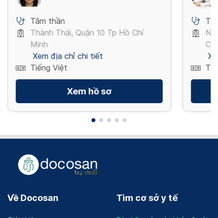
Tâm thần
Tâ
Thành Thái, Quận 10 Tp Hồ Chí
Ng
Minh
Chí
Xem địa chỉ chi tiết
Xe
Tiếng Việt
Tiế
Xem hồ sơ
Về Docosan
Tìm cơ sở y tế