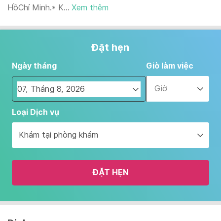
HồChí Minh.* K...
Xem thêm
Đặt hẹn
Ngày tháng
Giờ làm việc
Giờ
Navigate
Loại Dịch vụ
forward
to
Khám tại phòng khám
interact
with
the
ĐẶT HẸN
calendar
and
select
a
date.