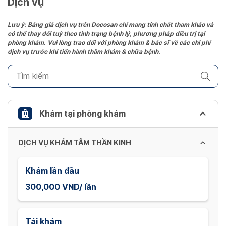
Dịch vụ
Press
the
Lưu ý: Bảng giá dịch vụ trên Docosan chỉ mang tính chất tham khảo và
có thể thay đổi tuỳ theo tình trạng bệnh lý, phương pháp điều trị tại
question
phòng khám. Vui lòng trao đổi với phòng khám & bác sĩ về các chi phí
mark
dịch vụ trước khi tiến hành thăm khám & chữa bệnh.
key
to
get
the
keyboard
Khám tại phòng khám
shortcuts
for
DỊCH VỤ KHÁM TÂM THẦN KINH
changing
dates.
Khám lần đầu
300,000 VND/ lần
Tái khám