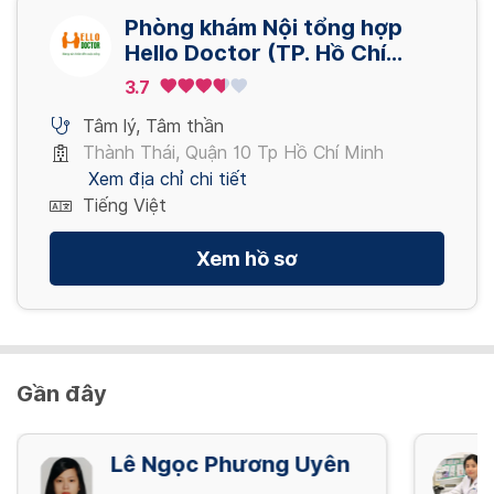
Phòng khám Nội tổng hợp
Hello Doctor (TP. Hồ Chí
Minh)
3.7
Tâm lý
,
Tâm thần
Thành Thái, Quận 10 Tp Hồ Chí Minh
Xem địa chỉ chi tiết
Tiếng Việt
Xem hồ sơ
Gần đây
Lê Ngọc Phương Uyên