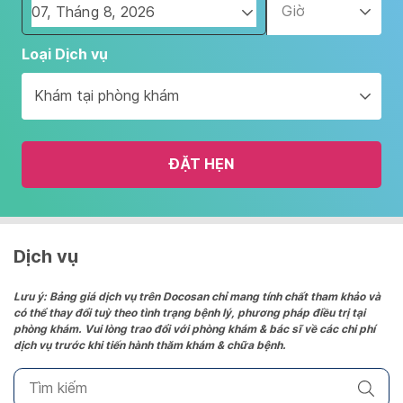
Giờ
Navigate
Loại Dịch vụ
forward
to
Khám tại phòng khám
interact
with
the
ĐẶT HẸN
calendar
and
select
a
date.
Dịch vụ
Press
the
Lưu ý: Bảng giá dịch vụ trên Docosan chỉ mang tính chất tham khảo và
có thể thay đổi tuỳ theo tình trạng bệnh lý, phương pháp điều trị tại
question
phòng khám. Vui lòng trao đổi với phòng khám & bác sĩ về các chi phí
mark
dịch vụ trước khi tiến hành thăm khám & chữa bệnh.
key
to