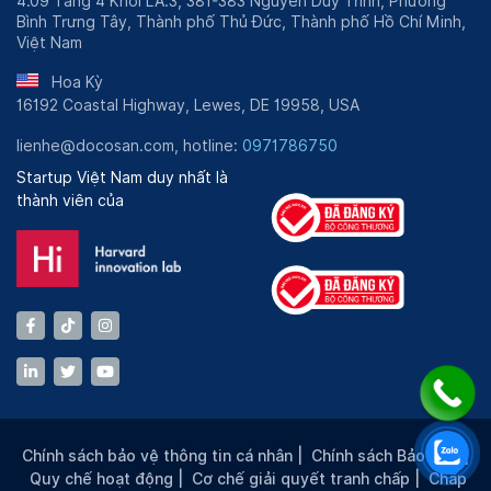
4.09 Tầng 4 Khối LA.3, 381-383 Nguyễn Duy Trinh, Phường
Bình Trưng Tây, Thành phố Thủ Đức, Thành phố Hồ Chí Minh,
Việt Nam
Hoa Kỳ
16192 Coastal Highway, Lewes, DE 19958, USA
lienhe@docosan.com, hotline:
0971786750
Startup Việt Nam duy nhất là
thành viên của
Chính sách bảo vệ thông tin cá nhân
|
Chính sách Bảo mật
|
Quy chế hoạt động
|
Cơ chế giải quyết tranh chấp
|
Chấp