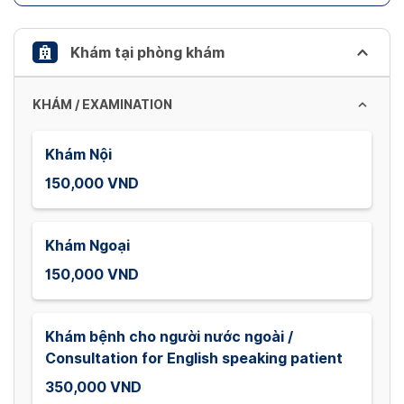
get
the
keyboard
Khám tại phòng khám
shortcuts
for
KHÁM / EXAMINATION
changing
dates.
Khám Nội
150,000 VND
Khám Ngoại
150,000 VND
Khám bệnh cho người nước ngoài /
Consultation for English speaking patient
350,000 VND