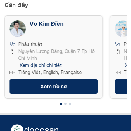
Gần đây
Võ Kim Điền
Phẫu thuật
Phẫ
Nguyễn Lương Bằng, Quận 7 Tp Hồ
Ngu
Chí Minh
Hồ 
Xem địa chỉ chi tiết
Xe
Tiếng Việt, English, Française
Tiế
Xem hồ sơ