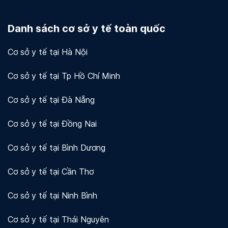
Docosan coi trọng quyền riêng tư và bảo mật dữ
liệu của người dùng và khách hàng. Chúng tôi sử
Danh sách cơ sở y tế toàn quốc
dụng mã hóa và các biện pháp bảo mật khác để
bảo vệ thông tin của bạn.
Xem chi tiết!
Cơ sở y tế tại Hà Nội
Cơ sở y tế tại Tp Hồ Chí Minh
Cơ sở y tế tại Đà Nẵng
Cơ sở y tế tại Đồng Nai
Cơ sở y tế tại Bình Dương
Cơ sở y tế tại Cần Thơ
Cơ sở y tế tại Ninh Bình
Cơ sở y tế tại Thái Nguyên