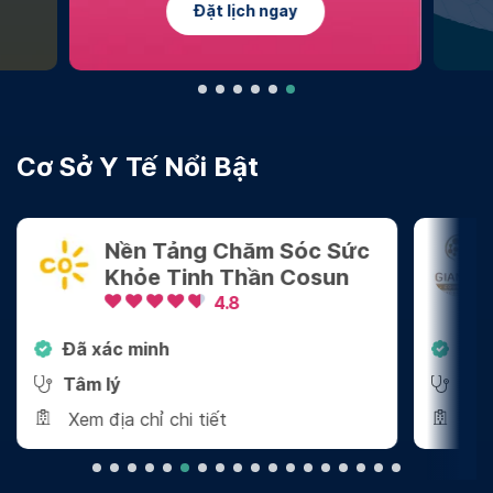
Tìm hiểu thêm
Cơ Sở Y Tế Nổi Bật
Công Ty TNHH Tham Vấn
Tâm Lý Giang Vũ
4.8
Đã xác minh
Đ
Tâm lý
Xem địa chỉ chi tiết