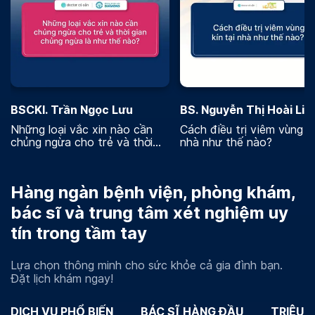
BSCKI. Trần Ngọc Lưu
BS. Nguyễn Thị Hoài Lin
Những loại vắc xin nào cần
Cách điều trị viêm vùng kí
chủng ngừa cho trẻ và thời
nhà như thế nào?
gian chủng ngừa là như thế
nào
Hàng ngàn bệnh viện, phòng khám,
bác sĩ và trung tâm xét nghiệm uy
tín trong tầm tay
Lựa chọn thông minh cho sức khỏe cả gia đình bạn.
Đặt lịch khám ngay!
DỊCH VỤ PHỔ BIẾN
BÁC SĨ HÀNG ĐẦU
TRIỆU 