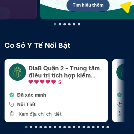
Tìm hiểu thêm
Cơ Sở Y Tế Nổi Bật
DiaB Quận 2 - Trung tâm
điều trị tích hợp kiểm
soát Cân nặng - Bệnh
5
mãn tính
Đã xác minh
Đã 
Nội Tiết
Nội
Xem địa chỉ chi tiết
Xem