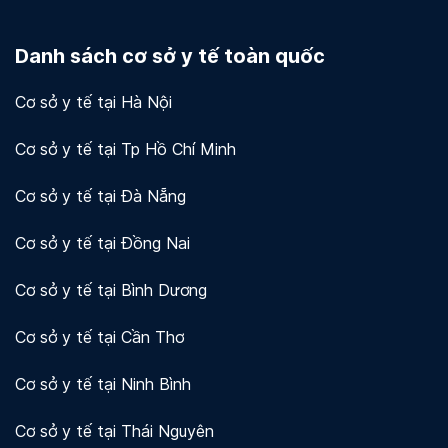
Docosan coi trọng quyền riêng tư và bảo mật dữ
liệu của người dùng và khách hàng. Chúng tôi sử
Danh sách cơ sở y tế toàn quốc
dụng mã hóa và các biện pháp bảo mật khác để
bảo vệ thông tin của bạn.
Xem chi tiết!
Cơ sở y tế tại Hà Nội
Cơ sở y tế tại Tp Hồ Chí Minh
Cơ sở y tế tại Đà Nẵng
Cơ sở y tế tại Đồng Nai
Cơ sở y tế tại Bình Dương
Cơ sở y tế tại Cần Thơ
Cơ sở y tế tại Ninh Bình
Cơ sở y tế tại Thái Nguyên