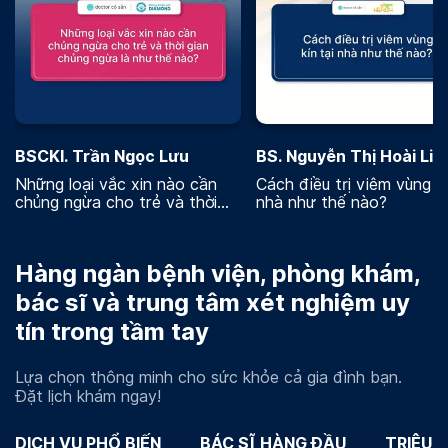
BSCKI. Trần Ngọc Lưu
BS. Nguyễn Thị Hoài Lin
Những loại vắc xin nào cần
Cách điều trị viêm vùng kí
chủng ngừa cho trẻ và thời
nhà như thế nào?
gian chủng ngừa là như thế
nào
Hàng ngàn bệnh viện, phòng khám,
bác sĩ và trung tâm xét nghiệm uy
tín trong tầm tay
Lựa chọn thông minh cho sức khỏe cả gia đình bạn.
Đặt lịch khám ngay!
DỊCH VỤ PHỔ BIẾN
BÁC SĨ HÀNG ĐẦU
TRIỆU 