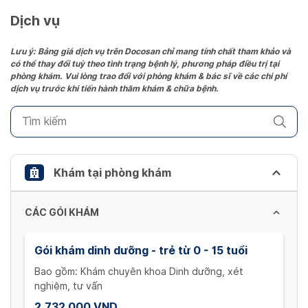
a
date.
Dịch vụ
Press
the
Lưu ý: Bảng giá dịch vụ trên Docosan chỉ mang tính chất tham khảo và
có thể thay đổi tuỳ theo tình trạng bệnh lý, phương pháp điều trị tại
question
phòng khám. Vui lòng trao đổi với phòng khám & bác sĩ về các chi phí
mark
dịch vụ trước khi tiến hành thăm khám & chữa bệnh.
key
to
get
the
keyboard
Khám tại phòng khám
shortcuts
for
CÁC GÓI KHÁM
changing
dates.
Gói khám dinh dưỡng - trẻ từ 0 - 15 tuổi
Bao gồm: Khám chuyên khoa Dinh dưỡng, xét
nghiệm, tư vấn
2,732,000 VND