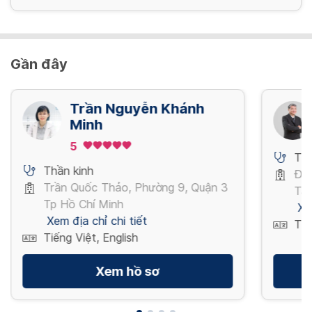
Gần đây
Trần Nguyễn Khánh
Minh
5
Thầ
Thần kinh
Đườ
Trần Quốc Thảo, Phường 9, Quận 3
Tân
Tp Hồ Chí Minh
Xe
Xem địa chỉ chi tiết
Tiế
Tiếng Việt, English
Xem hồ sơ