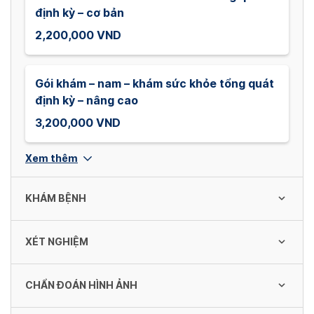
định kỳ – cơ bản
2,200,000 VND
Gói khám – nam – khám sức khỏe tổng quát
định kỳ – nâng cao
3,200,000 VND
Xem thêm
KHÁM BỆNH
XÉT NGHIỆM
Khám Nội khoa
150,000 VND
CHẨN ĐOÁN HÌNH ẢNH
TPT TB máu ngoại vi bằng máy đếm tự
động (18 TS)