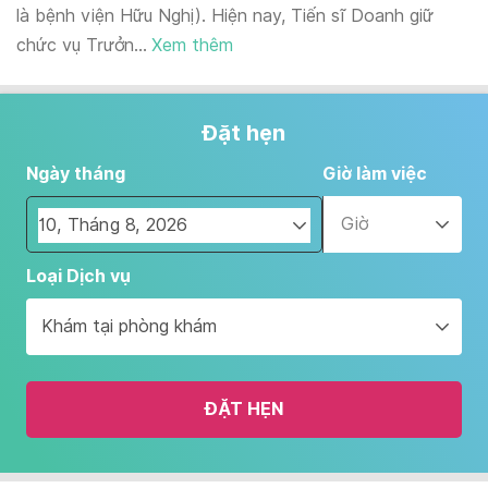
là bệnh viện Hữu Nghị). Hiện nay, Tiến sĩ Doanh giữ
chức vụ Trưởn...
Xem thêm
Đặt hẹn
Ngày tháng
Giờ làm việc
Giờ
Navigate
Loại Dịch vụ
forward
to
Khám tại phòng khám
interact
with
the
ĐẶT HẸN
calendar
and
select