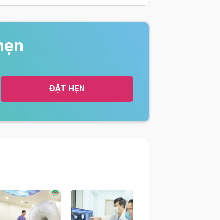
hẹn
ĐẶT HẸN
 thụt tháo)
gồm thụt tháo)
thụt tháo)