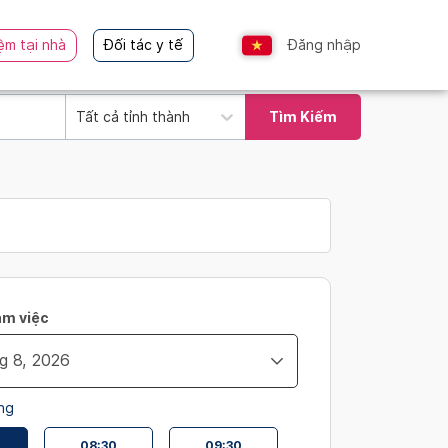
ệm tại nhà
Đối tác y tế
Đăng nhập
Tất cả tỉnh thành
Tìm Kiếm
àm việc
ng
08:30
09:30