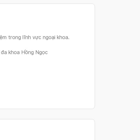
changing
dates.
ệm trong lĩnh vực ngoại khoa.
n đa khoa Hồng Ngọc