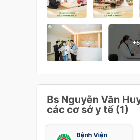
4,080,000 VND/ Gói
Nội soi tiêu hóa NBI mê (đã bao 
5,280,000 VND/ Gói
+
5
Bs Nguyễn Văn Huy
các cơ sở y tế (1)
Bệnh Viện