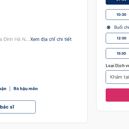
interact
with
10:30
the
calendar
Buổi ch
and
select
12:30
 Đình Hà N...
Xem địa chỉ chi tiết
a
date.
15:30
Press
the
Loại Dịch v
question
Khám tạ
mark
key
hận
Rò hậu môn
to
get
 bác sĩ
the
keyboard
shortcut
for