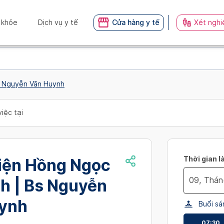
 khỏe
Dịch vụ y tế
Cửa hàng y tế
Xét nghi
s Nguyễn Văn Huynh
iệc tại
Thời gian l
iện Hồng Ngọc
h | Bs Nguyễn
Navigate
ynh
Buổi sá
forward
to
07:30