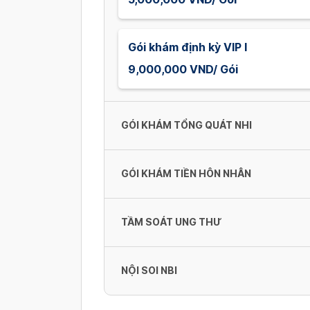
Gói khám định kỳ VIP I
9,000,000 VND/ Gói
GÓI KHÁM TỔNG QUÁT NHI
GÓI KHÁM TIỀN HÔN NHÂN
Gói khám tổng quát cho Nhi 1
1,100,000 VND/ Gói
TẦM SOÁT UNG THƯ
Gói khám tiền hôn nhân cho Nữ
Gói khám tổng quát cho Nhi 2
3,000,000 VND/ Gói
NỘI SOI NBI
2,000,000 VND/ Gói
Tầm soát ung thư tổng thể - Na
Gói khám tiền hôn nhân cho Nam
15,200,000 VND/ Gói