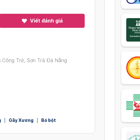
Viết đánh giá
 Công Trứ, Sơn Trà Đà Nẵng
g
Gãy Xương
Bó bột