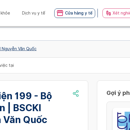
 khỏe
Dịch vụ y tế
Cửa hàng y tế
Xét nghi
KI Nguyễn Văn Quốc
việc tại
Gợi ý p
ện 199 - Bộ
n | BSCKI
 Văn Quốc