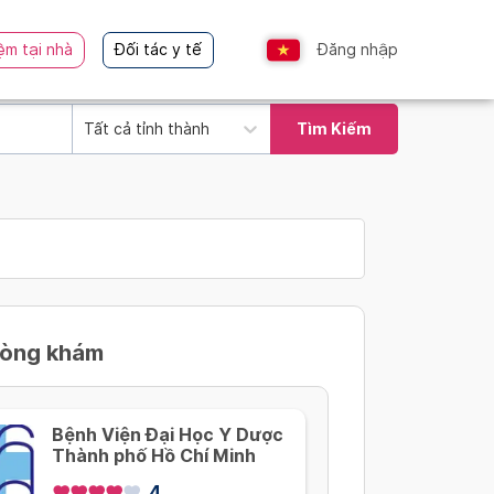
ệm tại nhà
Đối tác y tế
Đăng nhập
Tất cả tỉnh thành
Tìm Kiếm
hòng khám
Bệnh Viện Đại Học Y Dược
Thành phố Hồ Chí Minh
4