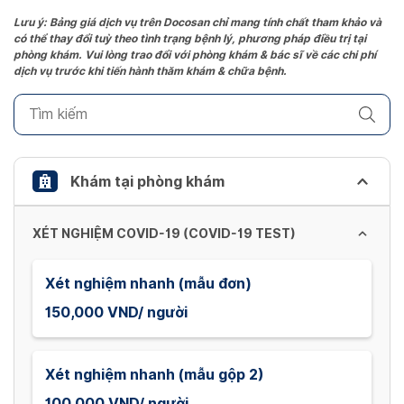
the
Lưu ý: Bảng giá dịch vụ trên Docosan chỉ mang tính chất tham khảo và
có thể thay đổi tuỳ theo tình trạng bệnh lý, phương pháp điều trị tại
question
phòng khám. Vui lòng trao đổi với phòng khám & bác sĩ về các chi phí
mark
dịch vụ trước khi tiến hành thăm khám & chữa bệnh.
key
to
get
the
keyboard
Khám tại phòng khám
shortcuts
for
XÉT NGHIỆM COVID-19 (COVID-19 TEST)
changing
dates.
Xét nghiệm nhanh (mẫu đơn)
150,000 VND/ người
Xét nghiệm nhanh (mẫu gộp 2)
100,000 VND/ người