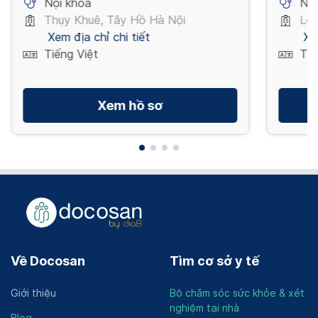
Nội khoa
Nội
Thụy Khuê, Tây Hồ Hà Nội
Lê 
Xem địa chỉ chi tiết
Xe
Tiếng Việt
Tiế
Xem hồ sơ
Về Docosan
Tìm cơ sở y tế
Giới thiệu
Bộ chăm sóc sức khỏe & xét
nghiệm tại nhà