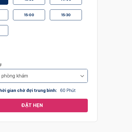
15:00
15:30
ụ
i phòng khám
hời gian chờ đợi trung bình:
60
Phút
ĐẶT HẸN
s