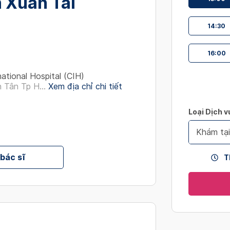
 Xuân Tài
interact
with
14:30
the
calendar
16:00
and
select
national Hospital (CIH)
a
 Tân Tp H...
Xem địa chỉ chi tiết
date.
Press
Loại Dịch v
the
question
Khám tạ
mark
key
 bác sĩ
T
to
get
the
keyboard
shortcut
for