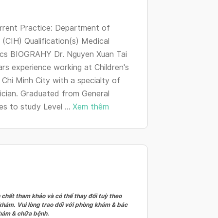
changing
dates.
urrent Practice: Department of
 (CIH) Qualification(s) Medical
atrics BIOGRAHY Dr. Nguyen Xuan Tai
ars experience working at Children's
 Chi Minh City with a specialty of
sician. Graduated from General
s to study Level ...
Xem thêm
 chất tham khảo và có thể thay đổi tuỳ theo
 khám. Vui lòng trao đổi với phòng khám & bác
 khám & chữa bệnh.