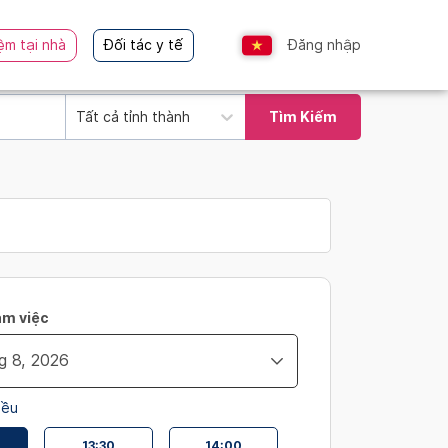
ệm tại nhà
Đối tác y tế
Đăng nhập
Tất cả tỉnh thành
Tìm Kiếm
àm việc
iều
13:30
14:00