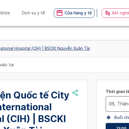
 khỏe
Dịch vụ y tế
Cửa hàng y tế
Xét nghi
national Hospital (CIH) | BSCKI Nguyễn Xuân Tài
việc tại
Thời gian l
ện Quốc tế City
International
Navigate
l (CIH) | BSCKI
Buổi ch
forward
to
13:00