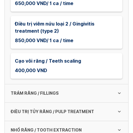
650,000 VND/ 1 ca / time
Điều trị viêm nứu loại 2 / Gingivitis
treatment (type 2)
850,000 VND/ 1 ca / time
Cạo vôi răng / Teeth scaling
400,000 VND
TRÁM RĂNG / FILLINGS
ĐIỀU TRỊ TỦY RĂNG / PULP TREATMENT
Trám răng Composite Korea / Korean
Composite Filling (small)
NHỔ RĂNG / TOOTH EXTRACTION
280,000 VND/ 1 xoang