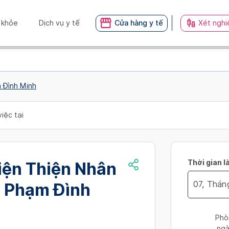
 khỏe
Dịch vụ y tế
Cửa hàng y tế
Xét nghi
 Đình Minh
iệc tại
Thời gian l
iện Thiện Nhân
I Phạm Đình
Navigate
forward
Phò
to
ngà