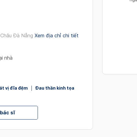
interact
with
the
calendar
and
 Châu Đà Nẵng
Xem địa chỉ chi tiết
select
a
date.
ại nhà
Press
the
question
mark
át vị đĩa đệm
Đau thần kinh tọa
key
to
get
 bác sĩ
the
keyboard
shortcut
for