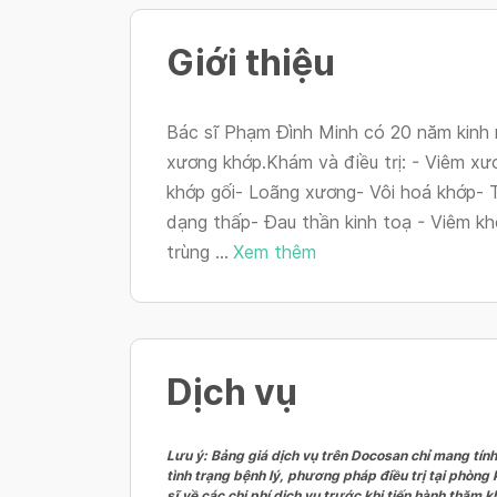
Giới thiệu
Bác sĩ Phạm Đình Minh có 20 năm kinh n
xương khớp.Khám và điều trị: - Viêm xư
khớp gối- Loãng xương- Vôi hoá khớp- 
dạng thấp- Đau thần kinh toạ - Viêm kh
trùng ...
Xem thêm
Dịch vụ
Lưu ý: Bảng giá dịch vụ trên Docosan chỉ mang tính
tình trạng bệnh lý, phương pháp điều trị tại phòng
sĩ về các chi phí dịch vụ trước khi tiến hành thăm