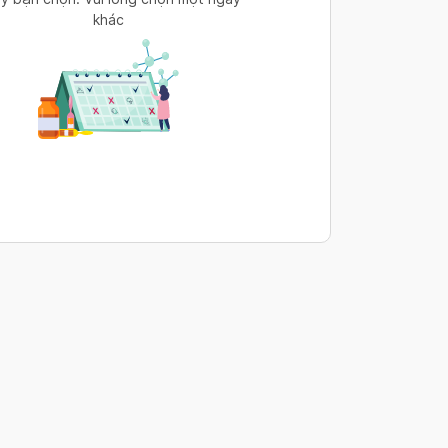
khác
s