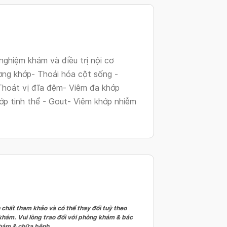
changing
dates.
ghiệm khám và điều trị nội cơ
ơng khớp- Thoái hóa cột sống -
Thoát vị đĩa đệm- Viêm đa khớp
ớp tinh thể - Gout- Viêm khớp nhiễm
 chất tham khảo và có thể thay đổi tuỳ theo
 khám. Vui lòng trao đổi với phòng khám & bác
 khám & chữa bệnh.