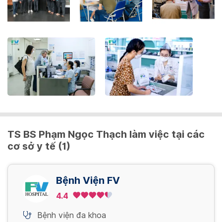
the
keyboard
shortcuts
for
changing
dates.
TS BS Phạm Ngọc Thạch làm việc tại các
cơ sở y tế (1)
Bệnh Viện FV
4.4
Bệnh viện đa khoa