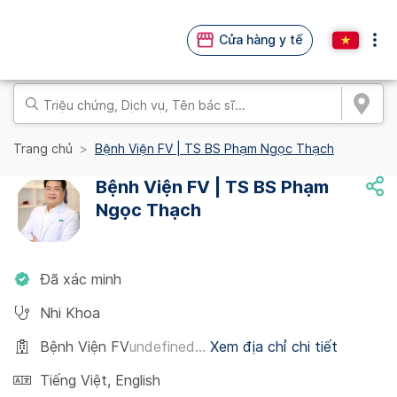
Cửa hàng y tế
Trang chủ
Bệnh Viện FV | TS BS Phạm Ngọc Thạch
Bệnh Viện FV | TS BS Phạm
Ngọc Thạch
Đã xác minh
Nhi Khoa
Bệnh Viện FV
undefined...
Xem địa chỉ chi tiết
Tiếng Việt
,
English