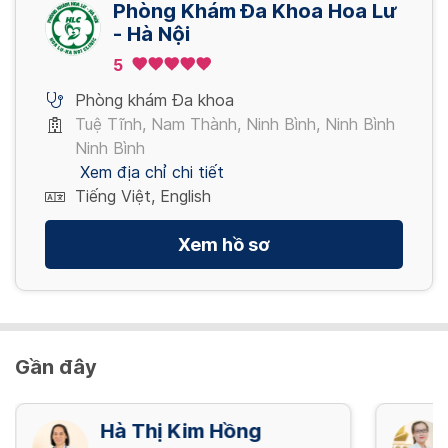
Phòng Khám Đa Khoa Hoa Lư
2,000,000 VND/ Lần
- Hà Nội
PT cắt phanh môi,phanh lưỡi
Xem thêm
5
200,000 VND/ lần
Phòng khám Đa khoa
Tuệ Tĩnh, Nam Thành, Ninh Bình, Ninh Bình
Xem thêm
Ninh Bình
Xem địa chỉ chi tiết
Tiếng Việt, English
Xem hồ sơ
Gần đây
Hà Thị Kim Hồng