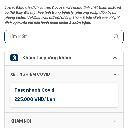
Press
the
Lưu ý: Bảng giá dịch vụ trên Docosan chỉ mang tính chất tham khảo và
có thể thay đổi tuỳ theo tình trạng bệnh lý, phương pháp điều trị tại
question
phòng khám. Vui lòng trao đổi với phòng khám & bác sĩ về các chi phí
mark
dịch vụ trước khi tiến hành thăm khám & chữa bệnh.
key
to
get
the
keyboard
Khám tại phòng khám
shortcuts
for
XÉT NGHIỆM COVID
changing
dates.
Test nhanh Covid
225,000 VND/ Lần
KHÁM NỘI