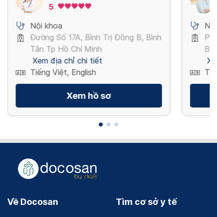
5
Nội khoa
Nội
Đường Số 17A, Bình Trị Đông B, Bình
Phố
Tân Tp Hồ Chí Minh
Ba 
Xem địa chỉ chi tiết
Xe
Tiếng Việt, English
Tiế
Xem hồ sơ
Về Docosan
Tìm cơ sở y tế