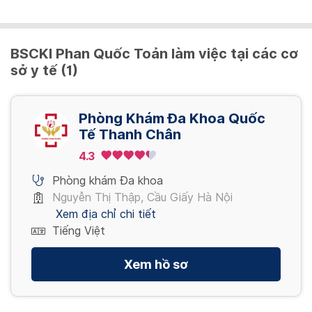
Xét nghiệm PCR Covid-19 (mẫu gộp 2 ~ 3)
500,000 VND/ người
BSCKI Phan Quốc Toản làm việc tại các cơ
sở y tế (1)
Xét nghiệm PCR Covid-19 (mẫu gộp 4 ~ 7)
350,000 VND/ người
Phòng Khám Đa Khoa Quốc
Tế Thanh Chân
Xét nghiệm PCR Covid-19 (mẫu gộp 8 ~ 10)
4.3
300,000 VND/ người
Phòng khám Đa khoa
Nguyễn Thị Thập, Cầu Giấy Hà Nội
Xem địa chỉ chi tiết
KHÁM SỨC KHỎE HẬU COVID-19
Tiếng Việt
Xem hồ sơ
KHÁM BỆNH
Gói khám sức khỏe hậu Covid-19
1,945,000 VND/ gói