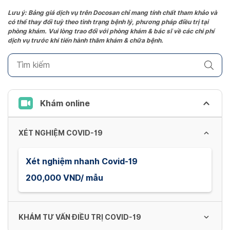
the
Lưu ý: Bảng giá dịch vụ trên Docosan chỉ mang tính chất tham khảo và
có thể thay đổi tuỳ theo tình trạng bệnh lý, phương pháp điều trị tại
question
phòng khám. Vui lòng trao đổi với phòng khám & bác sĩ về các chi phí
mark
dịch vụ trước khi tiến hành thăm khám & chữa bệnh.
key
to
get
the
keyboard
Khám online
shortcuts
for
XÉT NGHIỆM COVID-19
changing
dates.
Xét nghiệm nhanh Covid-19
200,000 VND/ mẫu
KHÁM TƯ VẤN ĐIỀU TRỊ COVID-19