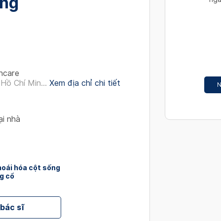
ng
interact
with
the
calendar
and
select
hcare
a
Hồ Chí Min...
Xem địa chỉ chi tiết
N
date.
Press
the
ại nhà
question
mark
key
to
oái hóa cột sống
get
g cổ
the
keyboard
shortcut
 bác sĩ
for