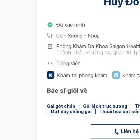
Huy Đổ
Đã xác minh
Cơ - Xương - Khớp
Phòng Khám Đa Khoa Saigon Healt
Thành Thái, Phường 14, Quận 10 Tp 
Tiếng Việt
Khám tại phòng khám
Khám t
Bác sĩ giỏi về
Gai gót chân
Gối lệch trục xương
Th
Đứt dây chằng gối
Thoái hóa cột sốn
Liên hệ