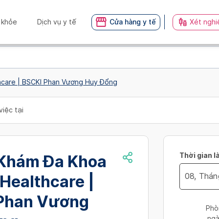
 khỏe
Dịch vụ y tế
Cửa hàng y tế
Xét nghi
hcare | BSCKI Phan Vương Huy Đổng
việc tại
Thời gian l
Khám Đa Khoa
Healthcare |
Navigate
Phan Vương
forward
Phò
to
ngà