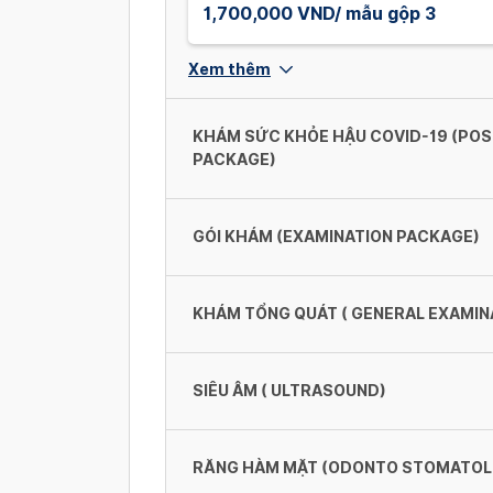
1,700,000 VND/ mẫu gộp 3
Xem thêm
KHÁM SỨC KHỎE HẬU COVID-19 (POS
PACKAGE)
GÓI KHÁM (EXAMINATION PACKAGE)
Khám sức khỏe hậu Covid-19 cơ 
2,123,000 VND/ gói
KHÁM TỔNG QUÁT ( GENERAL EXAMIN
Gói khám tổng quát - Tầm soát 
Khám sức khỏe hậu Covid-19 ch
1,222,000 VND/ Gói
SIÊU ÂM ( ULTRASOUND)
3,955,000 VND/ gói
Khám tai mũi họng (Ear, nose an
Gói khám tổng quát - Tầm soát u
200,000 VND
RĂNG HÀM MẶT (ODONTO STOMATOL
2,005,000 VND/ Gói
Siêu âm thai (thai, nhau thai, nư