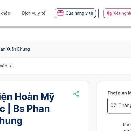
 khỏe
Dịch vụ y tế
Cửa hàng y tế
Xét nghi
han Xuân Chung
iệc tại
Thời gian l
iện Hoàn Mỹ
c | Bs Phan
Navigate
hung
forward
Phò
to
ngà