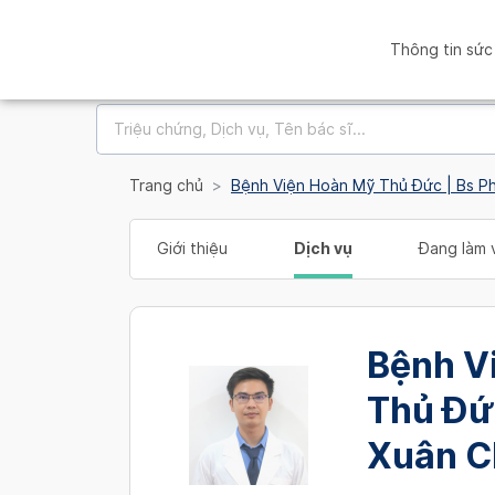
Thông tin sức
Trang chủ
Bệnh Viện Hoàn Mỹ Thủ Đức | Bs P
Giới thiệu
Dịch vụ
Đang làm v
Bệnh V
Thủ Đứ
Xuân C