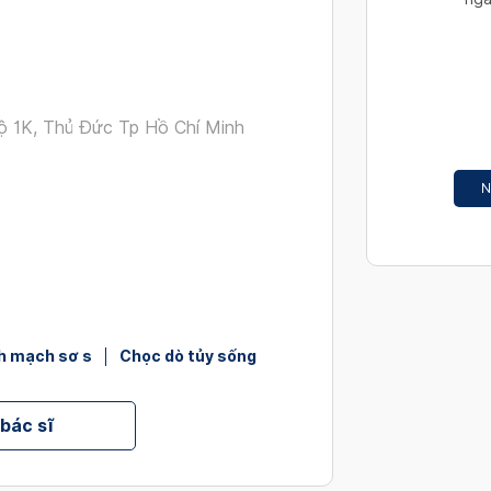
interact
with
the
calendar
and
ộ 1K, Thủ Đức Tp Hồ Chí Minh
select
a
N
date.
Press
the
question
mark
key
to
nh mạch sơ s
Chọc dò tủy sống
get
the
 bác sĩ
keyboard
shortcut
for