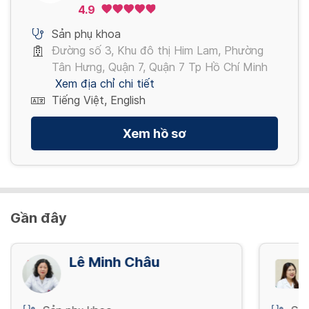
Gyn Clinic
4.9
Sản phụ khoa
Đường số 3, Khu đô thị Him Lam, Phường
Tân Hưng, Quận 7, Quận 7 Tp Hồ Chí Minh
Xem địa chỉ chi tiết
Tiếng Việt, English
Xem hồ sơ
Gần đây
Lê Minh Châu