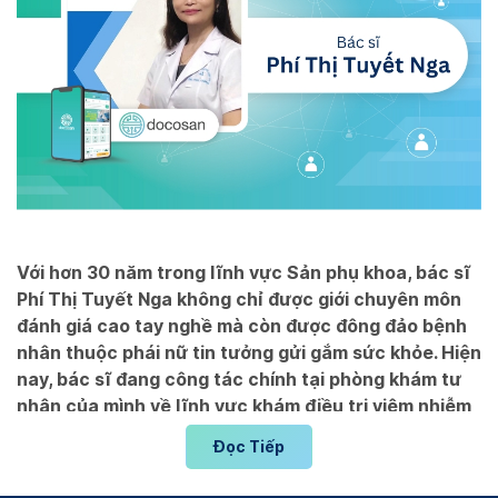
Với hơn 30 năm trong lĩnh vực Sản phụ khoa, bác sĩ
Phí Thị Tuyết Nga không chỉ được giới chuyên môn
đánh giá cao tay nghề mà còn được đông đảo bệnh
nhân thuộc phái nữ tin tưởng gửi gắm sức khỏe. Hiện
nay, bác sĩ đang công tác chính tại phòng khám tư
nhân của mình về lĩnh vực khám điều trị viêm nhiễm
phụ khoa, bệnh lây qua đường tình dục, khám thai, tư
Đọc Tiếp
vấn hôn nhân và nhiều vấn đề khác. Để biết thông tin
chi tiết, mời bạn đọc tham khảo ngay bài viết được