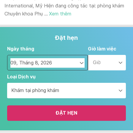
International, Mỹ Hiện đang công tác tại: phòng khám
Chuyên khoa Phụ ...
Xem thêm
Đặt hẹn
Ngày tháng
Giờ làm việc
Giờ
Navigate
Loại Dịch vụ
forward
to
Khám tại phòng khám
interact
with
the
ĐẶT HẸN
calendar
and
select