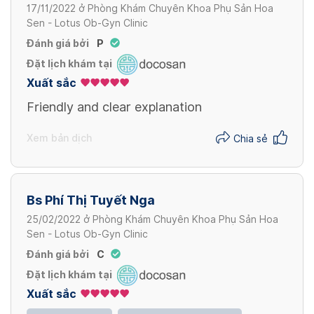
Miễn phí
17/11/2022
ở
Phòng Khám Chuyên Khoa Phụ Sản Hoa
Sen - Lotus Ob-Gyn Clinic
Đánh giá bởi
P
Chuyển vạt làm hồng
Đặt lịch khám tại
Miễn phí
Xuất sắc
Friendly and clear explanation
Cấy mỡ môi lớn
Xem bản dịch
Chia sẻ
Miễn phí
Xem thêm
Bs Phí Thị Tuyết Nga
25/02/2022
ở
Phòng Khám Chuyên Khoa Phụ Sản Hoa
KHÁM PHỤ KHOA/ GYNAECOLOGICAL
Sen - Lotus Ob-Gyn Clinic
EXAMINATION
Đánh giá bởi
C
Đặt lịch khám tại
KHÁM THAI SẢN/ SCREENING TESTS IN
Khám phụ khoa/ Vaginal Examination/
Xuất sắc
PREGNANCY (OB-GYN)
Pelvic Exam