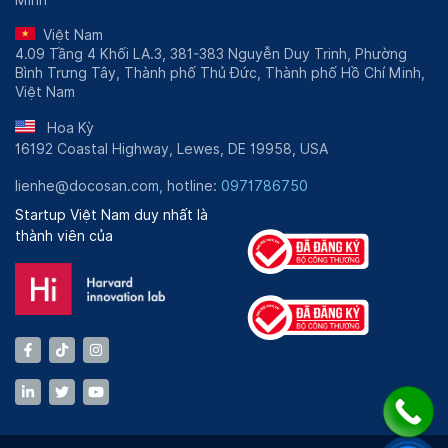
và chịu trách nhiệm chuyên môn chính.
Việt Nam
4.09 Tầng 4 Khối LA.3, 381-383 Nguyễn Duy Trinh, Phường
Bình Trưng Tây, Thành phố Thủ Đức, Thành phố Hồ Chí Minh,
Việt Nam
Hoa Kỳ
16192 Coastal Highway, Lewes, DE 19958, USA
lienhe@docosan.com, hotline:
0971786750
Startup Việt Nam duy nhất là
thành viên của
Phòng khám Chuyên khoa Phụ sản Hoa Sen là phòng khám
tư nhân do bác sĩ Phí Thị Tuyết Nga thành lập và chịu
trách nhiệm chuyên môn chính
Quá trình đào tạo và công tác