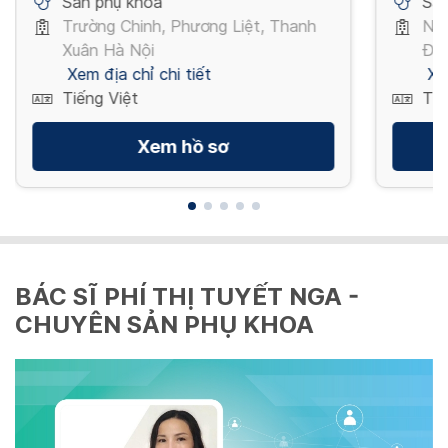
Sản phụ khoa
Sản
Trường Chinh, Phương Liệt, Thanh
Ng
Xuân Hà Nội
Đố
Xem địa chỉ chi tiết
Xe
Tiếng Việt
Tiế
Xem hồ sơ
BÁC SĨ PHÍ THỊ TUYẾT NGA -
CHUYÊN SẢN PHỤ KHOA