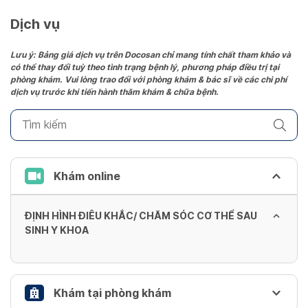
a
date.
Dịch vụ
Press
the
Lưu ý: Bảng giá dịch vụ trên Docosan chỉ mang tính chất tham khảo và
có thể thay đổi tuỳ theo tình trạng bệnh lý, phương pháp điều trị tại
question
phòng khám. Vui lòng trao đổi với phòng khám & bác sĩ về các chi phí
mark
dịch vụ trước khi tiến hành thăm khám & chữa bệnh.
key
to
get
the
keyboard
Khám online
shortcuts
for
ĐỊNH HÌNH ĐIÊU KHẮC/ CHĂM SÓC CƠ THỂ SAU
changing
SINH Y KHOA
dates.
Khám tại phòng khám