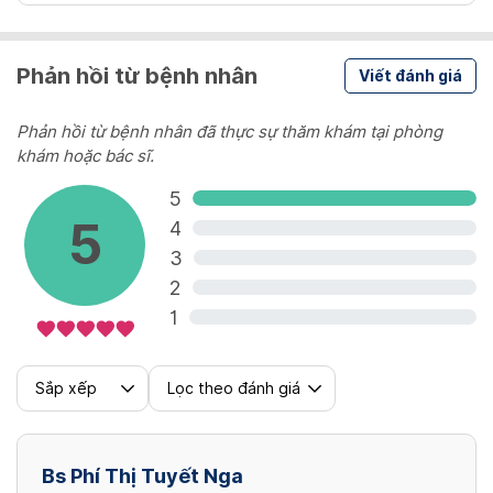
PHẪU THUẬT TẠO HÌNH VÙNG KÍN
Phản hồi từ bệnh nhân
Viết đánh giá
Thu hẹp âm đạo
Phản hồi từ bệnh nhân đã thực sự thăm khám tại phòng
Mỗi cấp độ thêm 4 triệu (cấp 1, cấp 2, cấp 3)
khám hoặc bác sĩ.
Đến 1 VND
5
5
4
Siết cơ vòng
3
Miễn phí
2
1
Siết cơ nâng
Sắp xếp
Lọc theo đánh giá
Miễn phí
Cắt môi bé
Bs Phí Thị Tuyết Nga