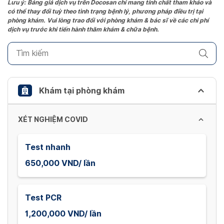
the
Lưu ý: Bảng giá dịch vụ trên Docosan chỉ mang tính chất tham khảo và
có thể thay đổi tuỳ theo tình trạng bệnh lý, phương pháp điều trị tại
question
phòng khám. Vui lòng trao đổi với phòng khám & bác sĩ về các chi phí
mark
dịch vụ trước khi tiến hành thăm khám & chữa bệnh.
key
to
get
the
keyboard
Khám tại phòng khám
shortcuts
for
XÉT NGHIỆM COVID
changing
dates.
Test nhanh
650,000 VND/ lần
Test PCR
1,200,000 VND/ lần