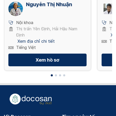
Nguyễn Thị Nhuận
Nội khoa
Nội
Thị trấn Yên Định, Hải Hậu Nam
Tru
Định
Xe
Xem địa chỉ chi tiết
Tiế
Tiếng Việt
Xem hồ sơ