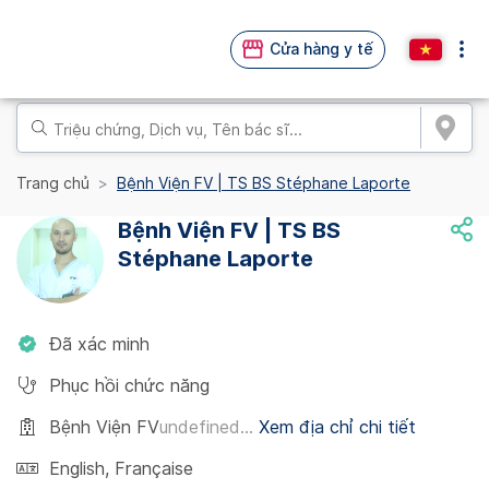
Cửa hàng y tế
Trang chủ
Bệnh Viện FV | TS BS Stéphane Laporte
Bệnh Viện FV | TS BS
Stéphane Laporte
Đã xác minh
Phục hồi chức năng
Bệnh Viện FV
undefined...
Xem địa chỉ chi tiết
English
,
Française