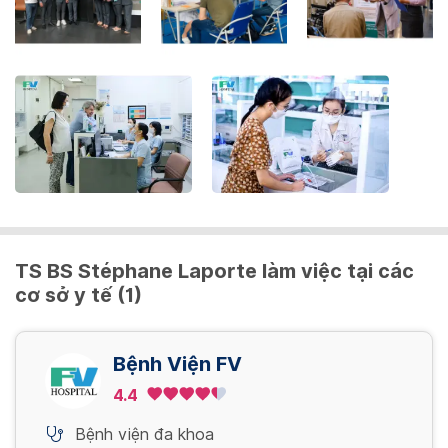
the
keyboard
shortcuts
for
changing
dates.
TS BS Stéphane Laporte làm việc tại các
cơ sở y tế (1)
Bệnh Viện FV
4.4
Bệnh viện đa khoa