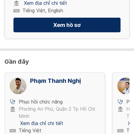
Xem địa chỉ chi tiết
Tiếng Việt, English
Xem hồ sơ
Gần đây
Phạm Thanh Nghị
Phục hồi chức năng
Phụ
Phường An Phú, Quận 2 Tp Hồ Chí
Ho
Minh
Thạ
Xem địa chỉ chi tiết
Xe
Tiếng Việt
Tiế