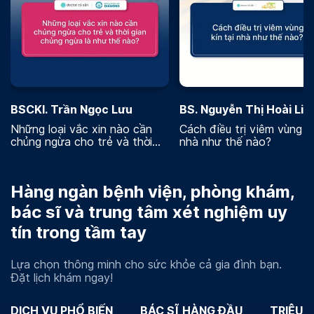
BSCKI. Trần Ngọc Lưu
BS. Nguyễn Thị Hoài Lin
Những loại vắc xin nào cần
Cách điều trị viêm vùng kí
chủng ngừa cho trẻ và thời
nhà như thế nào?
gian chủng ngừa là như thế
nào
Hàng ngàn bệnh viện, phòng khám,
bác sĩ và trung tâm xét nghiệm uy
tín trong tầm tay
Lựa chọn thông minh cho sức khỏe cả gia đình bạn.
Đặt lịch khám ngay!
DỊCH VỤ PHỔ BIẾN
BÁC SĨ HÀNG ĐẦU
TRIỆU 