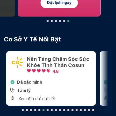
Đặt lịch ngay
Cơ Sở Y Tế Nổi Bật
Nền Tảng Chăm Sóc Sức
Khỏe Tinh Thần Cosun
4.8
Đã xác minh
Đã 
Tâm lý
Tâm
Xem địa chỉ chi tiết
Xem