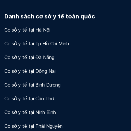
Docosan coi trọng quyền riêng tư và bảo mật dữ
liệu của người dùng và khách hàng. Chúng tôi sử
Danh sách cơ sở y tế toàn quốc
dụng mã hóa và các biện pháp bảo mật khác để
bảo vệ thông tin của bạn.
Xem chi tiết!
Cơ sở y tế tại Hà Nội
Cơ sở y tế tại Tp Hồ Chí Minh
Cơ sở y tế tại Đà Nẵng
Cơ sở y tế tại Đồng Nai
Cơ sở y tế tại Bình Dương
Cơ sở y tế tại Cần Thơ
Cơ sở y tế tại Ninh Bình
Cơ sở y tế tại Thái Nguyên