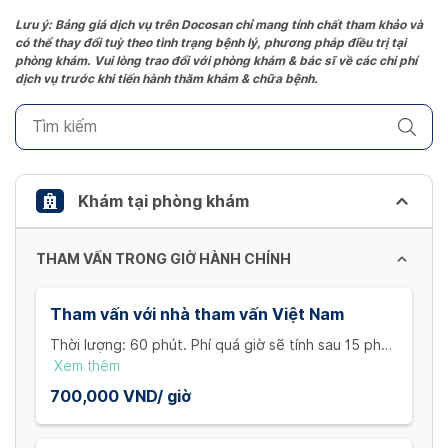
the
Lưu ý: Bảng giá dịch vụ trên Docosan chỉ mang tính chất tham khảo và
có thể thay đổi tuỳ theo tình trạng bệnh lý, phương pháp điều trị tại
question
phòng khám. Vui lòng trao đổi với phòng khám & bác sĩ về các chi phí
mark
dịch vụ trước khi tiến hành thăm khám & chữa bệnh.
key
to
get
the
keyboard
Khám tại phòng khám
shortcuts
for
THAM VẤN TRONG GIỜ HÀNH CHÍNH
changing
dates.
Tham vấn với nhà tham vấn Việt Nam
Thời lượng: 60 phút. Phí quá giờ sẽ tính sau 15 phút
là 25% mức phí của một buổi tham vấn.
Xem thêm
Lưu ý: Trường hợp đến trễ, hủy cuộc hẹn không
700,000 VND/ giờ
thông báo trong vòng một tiếng hoặc thông báo
muộn hơn thời gian diễn ra cuộc hẹn thì phí vẫn