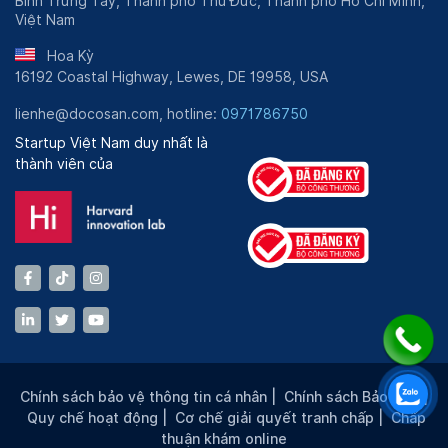
Bình Trưng Tây, Thành phố Thủ Đức, Thành phố Hồ Chí Minh,
Việt Nam
Hoa Kỳ
16192 Coastal Highway, Lewes, DE 19958, USA
lienhe@docosan.com, hotline:
0971786750
Startup Việt Nam duy nhất là
thành viên của
Chính sách bảo vệ thông tin cá nhân
|
Chính sách Bảo mật
|
Quy chế hoạt động
|
Cơ chế giải quyết tranh chấp
|
Chấp
thuận khám online