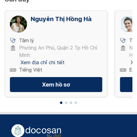
Nguyễn Thị Hồng Hà
Tâm lý
Tâm
Phường An Phú, Quận 2 Tp Hồ Chí
Ngu
Minh
Hồ 
Xem địa chỉ chi tiết
Xe
Tiếng Việt
Eng
Xem hồ sơ