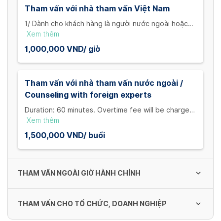
được tính từ thời điểm đặt hẹn.
Tham vấn với nhà tham vấn Việt Nam
1/ Dành cho khách hàng là người nước ngoài hoặc
sử dụng ngôn ngữ không phải tiếng Việt.
Xem thêm
2/ Thời lượng: 60 phút. Phí quá giờ sẽ tính sau 15
1,000,000 VND/ giờ
phút là 25% mức phí của một buổi tham vấn.
Lưu ý: Trường hợp đến trễ, hủy cuộc hẹn không
thông báo trong vòng một tiếng hoặc thông báo
Tham vấn với nhà tham vấn nước ngoài /
muộn hơn thời gian diễn ra cuộc hẹn thì phí vẫn
Counseling with foreign experts
được tính từ thời điểm đặt hẹn.
Duration: 60 minutes. Overtime fee will be charged
after 15 minutes at 25% of the consultation fee.
Xem thêm
Note: In case of being late, canceling an
1,500,000 VND/ buổi
appointment without notice within an hour or
notifying later than the appointment time, the fee
will still be charged from the time of booking.
THAM VẤN NGOÀI GIỜ HÀNH CHÍNH
THAM VẤN CHO TỔ CHỨC, DOANH NGHIỆP
Tham vấn với nhà tham vấn Việt Nam