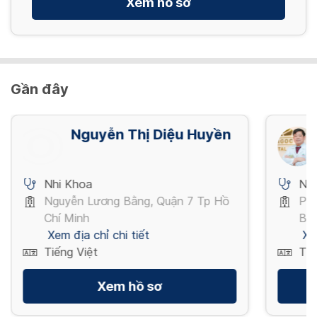
Xem hồ sơ
Gần đây
Nguyễn Thị Diệu Huyền
Nhi Khoa
Nh
Nguyễn Lương Bằng, Quận 7 Tp Hồ
Phố
Chí Minh
Ba 
Xem địa chỉ chi tiết
Xe
Tiếng Việt
Tiế
Xem hồ sơ