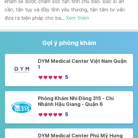
khám sẽ được chăm sóc tận tình chu đáo. Bác sĩ ân
cần, tận tụy và đầy tình yêu thương, tận tâm tư vấn
đưa ra biện pháp cho ba...
Xem thêm
Gợi ý phòng khám
DYM Medical Center Việt Nam Quận
1
5
Phòng Khám Nhi Đồng 315 - Chi
Nhánh Hậu Giang - Quận 6
5
DYM Medical Center Phú Mỹ Hưng