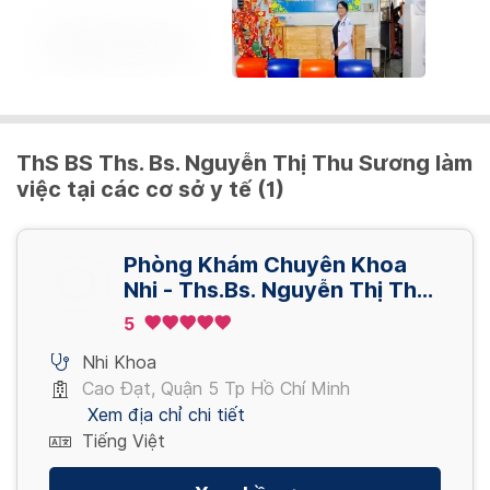
ThS BS Ths. Bs. Nguyễn Thị Thu Sương làm
việc tại các cơ sở y tế (1)
Phòng Khám Chuyên Khoa
Nhi - Ths.Bs. Nguyễn Thị Thu
Sương
5
Nhi Khoa
Cao Đạt, Quận 5 Tp Hồ Chí Minh
Xem địa chỉ chi tiết
Tiếng Việt