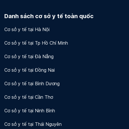
Docosan coi trọng quyền riêng tư và bảo mật dữ
liệu của người dùng và khách hàng. Chúng tôi sử
Danh sách cơ sở y tế toàn quốc
dụng mã hóa và các biện pháp bảo mật khác để
bảo vệ thông tin của bạn.
Xem chi tiết!
Cơ sở y tế tại Hà Nội
Cơ sở y tế tại Tp Hồ Chí Minh
Cơ sở y tế tại Đà Nẵng
Cơ sở y tế tại Đồng Nai
Cơ sở y tế tại Bình Dương
Cơ sở y tế tại Cần Thơ
Cơ sở y tế tại Ninh Bình
Cơ sở y tế tại Thái Nguyên