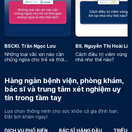
BSCKI. Trần Ngọc Lưu
BS. Nguyễn Thị Hoài Lin
Những loại vắc xin nào cần
Cách điều trị viêm vùng kí
chủng ngừa cho trẻ và thời
nhà như thế nào?
gian chủng ngừa là như thế
nào
Hàng ngàn bệnh viện, phòng khám,
bác sĩ và trung tâm xét nghiệm uy
tín trong tầm tay
Lựa chọn thông minh cho sức khỏe cả gia đình bạn.
Đặt lịch khám ngay!
DỊCH VỤ PHỔ BIẾN
BÁC SĨ HÀNG ĐẦU
TRIỆU 