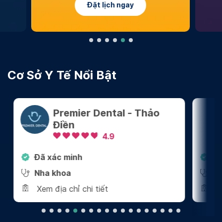
Đặt lịch ngay
Cơ Sở Y Tế Nổi Bật
Premier Dental - Thảo
Điền
4.9
Đã xác minh
Đã 
Nha khoa
Tâm
Xem địa chỉ chi tiết
Xem