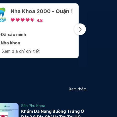
Nha Khoa Sài Gòn
Center
4.9
Đã xác minh
Đã
Nha khoa
Nh
Xem địa chỉ chi tiết
Xe
Xem thêm
Sản Phụ Khoa
Khám Đa Nang Buồng Trứng Ở