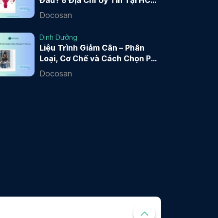
Đâu? 8 Địa Chỉ Uy Tín Tại HCM
và Hà Nội 2026
Docosan
Dinh Dưỡng
Liệu Trình Giảm Cân – Phân
Loại, Cơ Chế và Cách Chọn Phù
Hợp
Docosan