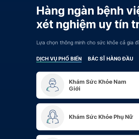
Hàng ngàn bệnh việ
xét nghiệm uy tín t
Lựa chọn thông minh cho sức khỏe cả gia đì
DỊCH VỤ PHỔ BIẾN
BÁC SĨ HÀNG ĐẦU
Khám Sức Khỏe Nam
Giới
Khám Sức Khỏe Phụ Nữ