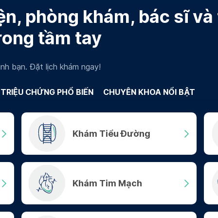
n, phòng khám, bác sĩ và
rong tầm tay
nh bạn. Đặt lịch khám ngay!
TRIỆU CHỨNG PHỔ BIẾN
CHUYÊN KHOA NỔI BẬT
Khám Tiểu Đường
Khám Tim Mạch