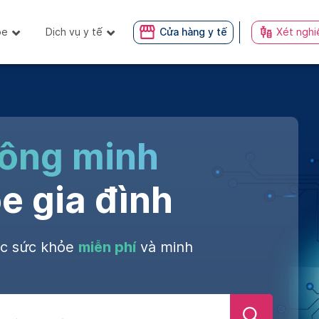
ỏe
Dịch vụ y tế
Cửa hàng y tế
Xét nghi
hông minh
e gia đình
óc sức khỏe
miễn phí
và minh