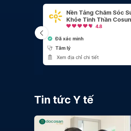
ảng Chăm Sóc Sức
Công Ty TNHH 
Tinh Thần Cosun
Vấn Tâm Lý Gia
4.8
4.8
Đã xác minh
Tâm lý
hi tiết
Xem địa chỉ chi tiết
Tin tức Y tế