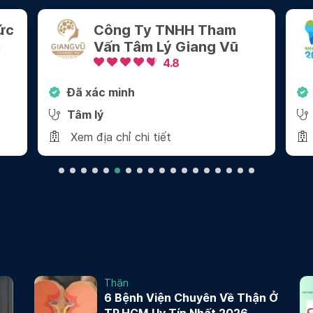
Tham
Nha Khoa 2000 - Quận 1
ng Vũ
4.8
Đã xác minh
Nha khoa
Xem địa chỉ chi tiết
Thận
6 Bệnh Viện Chuyên Về Thận Ở