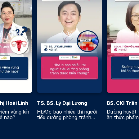
hị Hoài Linh
TS. BS. Lý Đại Lương
BS. CKI Trần
Hương
viêm vùng kín
HbA1c bao nhiêu thì người
Đường huyết t
hế nào?
tiểu đường phòng tránh
ăn thực phẩm
được biến chứng