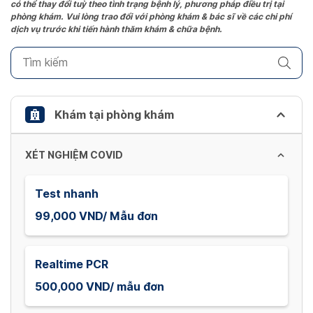
có thể thay đổi tuỳ theo tình trạng bệnh lý, phương pháp điều trị tại
question
phòng khám. Vui lòng trao đổi với phòng khám & bác sĩ về các chi phí
mark
dịch vụ trước khi tiến hành thăm khám & chữa bệnh.
key
to
get
the
keyboard
Khám tại phòng khám
shortcuts
for
XÉT NGHIỆM COVID
changing
dates.
Test nhanh
99,000 VND/ Mẫu đơn
Realtime PCR
500,000 VND/ mẫu đơn