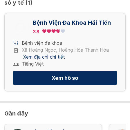
sở y tế (1)
Tổng phân tích tế bào máu ngoại vi (bằng
máy đếm tổng trở)
Phẫu thuật nội soi khâu thủng dạ dày + nối
40,000 VND/ Lần
dạ dày-hỗng tràng
Bệnh Viện Đa Khoa Hải Tiến
4,191,000 VND/ Lần
3.8
Xem thêm
Bệnh viện đa khoa
Xem thêm
Xã Hoàng Ngọc, Hoằng Hóa Thanh Hóa
Xem địa chỉ chi tiết
Tiếng Việt
Xem hồ sơ
Gần đây