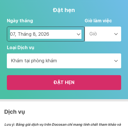
Đặt hẹn
Ngày tháng
Giờ làm việc
Giờ
Navigate
Loại Dịch vụ
forward
to
Khám tại phòng khám
interact
with
the
ĐẶT HẸN
calendar
and
select
a
date.
Dịch vụ
Press
the
Lưu ý: Bảng giá dịch vụ trên Docosan chỉ mang tính chất tham khảo và