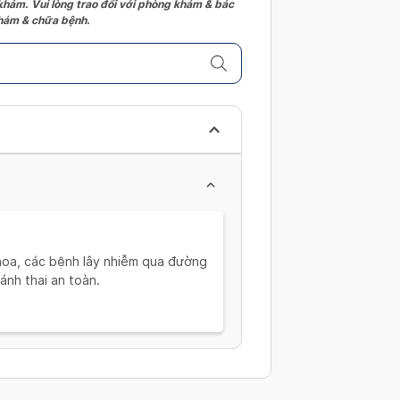
 khám. Vui lòng trao đổi với phòng khám & bác
 khám & chữa bệnh.
hoa, các bệnh lây nhiễm qua đường
ránh thai an toàn.