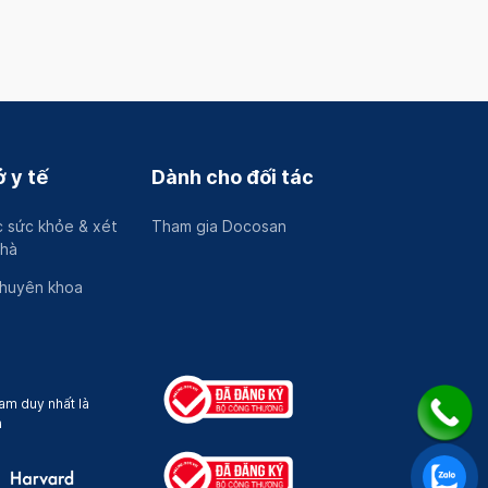
 y tế
Dành cho đối tác
 sức khỏe & xét
Tham gia Docosan
nhà
chuyên khoa
am duy nhất là
a