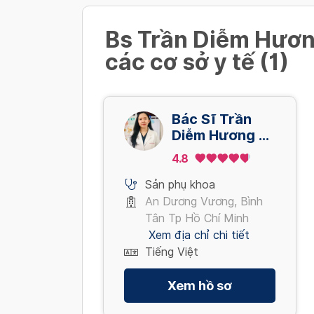
Bs Trần Diễm Hương
các cơ sở y tế (1)
Bác Sĩ Trần
Diễm Hương -
Khám Online
4.8
Sản phụ khoa
An Dương Vương, Bình
Tân Tp Hồ Chí Minh
Xem địa chỉ chi tiết
Tiếng Việt
Xem hồ sơ