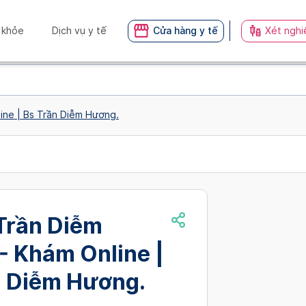
 khỏe
Dịch vụ y tế
Cửa hàng y tế
Xét nghi
ine | Bs Trần Diễm Hương.
 Trần Diễm
- Khám Online |
n Diễm Hương.