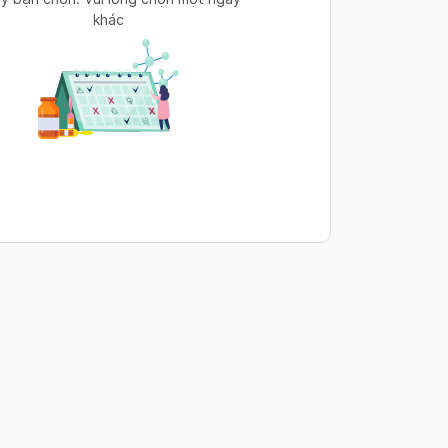
khác
s