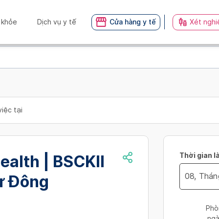
 khỏe
Dịch vụ y tế
Cửa hàng y tế
Xét nghi
iệc tại
Thời gian l
ealth | BSCKII
ư Đông
Navigate
forward
Phò
to
ngà