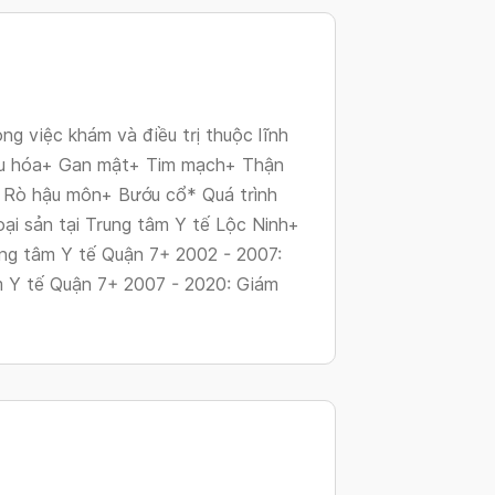
changing
dates.
g việc khám và điều trị thuộc lĩnh
iêu hóa+ Gan mật+ Tim mạch+ Thận
+ Rò hậu môn+ Bướu cổ* Quá trình
oại sản tại Trung tâm Y tế Lộc Ninh+
ung tâm Y tế Quận 7+ 2002 - 2007:
m Y tế Quận 7+ 2007 - 2020: Giám