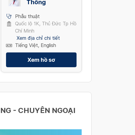
Thống
r virus
 vụ khám khác / Quick test
scopy
Phẫu thuật
Quốc lộ 1K, Thủ Đức Tp Hồ
Chí Minh
Thân / Advanced Checkup
Xem địa chỉ chi tiết
Tiếng Việt, English
 Rectal Colonoscopy (with
th your own test kit
Xem hồ sơ
 đơn) / PCR Covid 19 Test
ÔNG - CHUYÊN NGOẠI