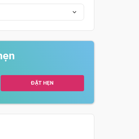
D 19 TESTING
đơn)/ Covid 19 Rapid Test
À (NỘI THÀNH) / COVID 19
hẹn
ơn) (Tối thiểu 10 người) /
le) (Minimum 10 people)
gộp 2)/ Covid 19 Rapid Test
ĐẶT HẸN
 vụ khám khác / Quick test
n)/ Covid 19 PCR Test (Single
th your own test kit