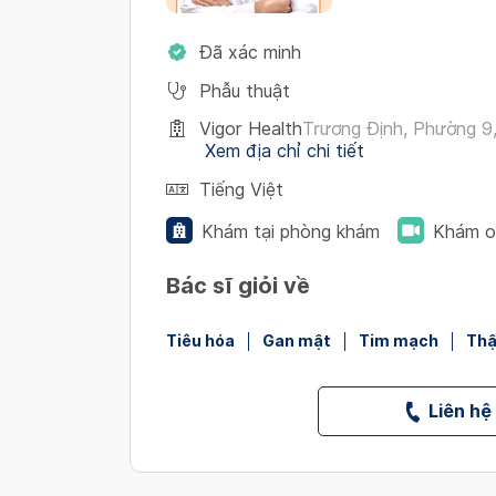
Đã xác minh
Phẫu thuật
Vigor Health
Trương Định, Phường 9
Xem địa chỉ chi tiết
Tiếng Việt
Khám tại phòng khám
Khám o
Bác sĩ giỏi về
Tiêu hóa
Gan mật
Tim mạch
Thậ
Liên hệ