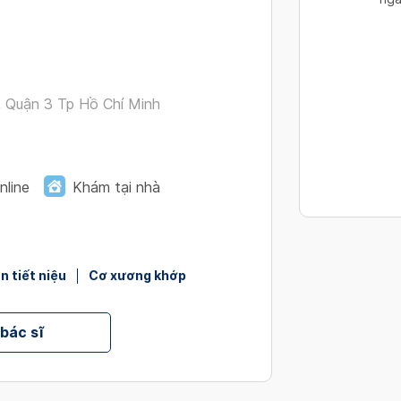
interact
with
the
calendar
and
, Quận 3 Tp Hồ Chí Minh
select
a
date.
Press
nline
Khám tại nhà
the
question
mark
key
n tiết niệu
Cơ xương khớp
to
get
 bác sĩ
the
keyboard
shortcut
for