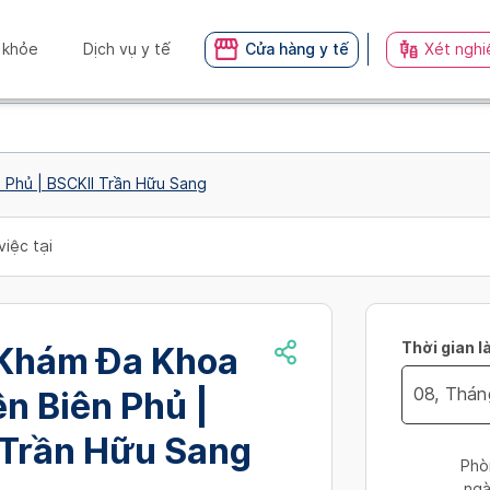
 khỏe
Dịch vụ y tế
Cửa hàng y tế
Xét nghi
 Phủ | BSCKII Trần Hữu Sang
việc tại
Thời gian l
Khám Đa Khoa
n Biên Phủ |
Navigate
 Trần Hữu Sang
forward
Phò
to
ngà