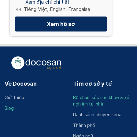
Xem địa chỉ chi tiết
Tiếng Việt, English, Française
Xem hồ sơ
Về Docosan
Tìm cơ sở y tế
Giới thiệu
Bộ chăm sóc sức khỏe & xét
nghiệm tại nhà
Blog
Danh sách chuyên khoa
Thành phố
Ngôn ngữ