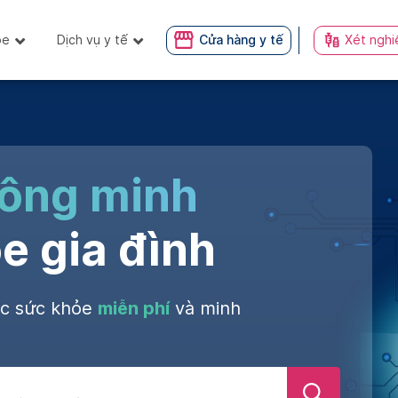
ỏe
Dịch vụ y tế
Cửa hàng y tế
Xét nghi
hông minh
e gia đình
óc sức khỏe
miễn phí
và minh