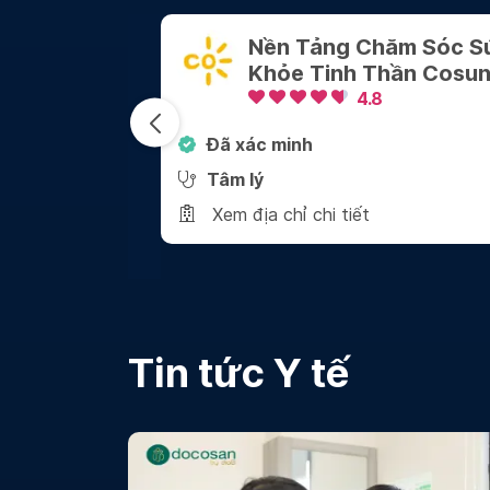
hăm Sóc Sức
Công Ty TNHH Tham
Thần Cosun
Vấn Tâm Lý Giang Vũ
8
4.8
Đã xác minh
Tâm lý
Xem địa chỉ chi tiết
Tin tức Y tế