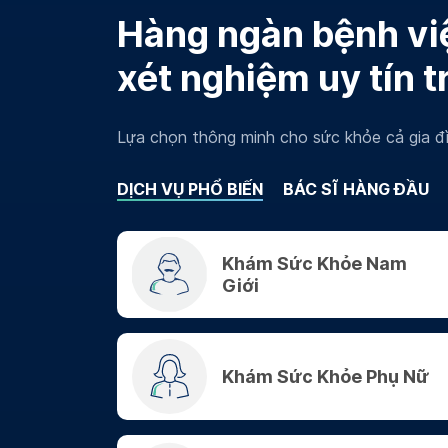
Hàng ngàn bệnh việ
xét nghiệm uy tín t
Lựa chọn thông minh cho sức khỏe cả gia đì
DỊCH VỤ PHỔ BIẾN
BÁC SĨ HÀNG ĐẦU
Khám Sức Khỏe Nam
Giới
Khám Sức Khỏe Phụ Nữ