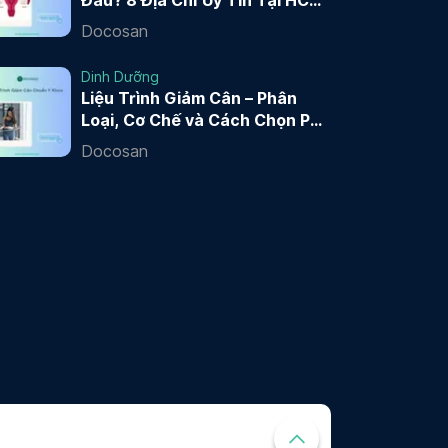
Đâu? 8 Địa Chỉ Uy Tín Tại HCM
và Hà Nội 2026
Docosan
Dinh Dưỡng
Liệu Trình Giảm Cân – Phân
Loại, Cơ Chế và Cách Chọn Phù
Hợp
Docosan