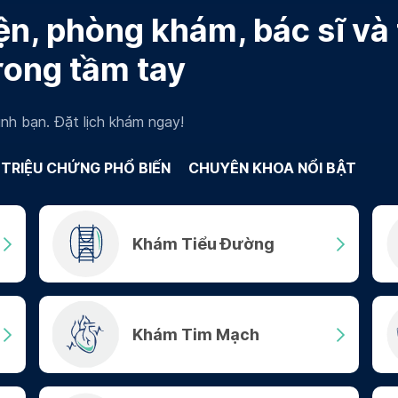
n, phòng khám, bác sĩ và
rong tầm tay
nh bạn. Đặt lịch khám ngay!
TRIỆU CHỨNG PHỔ BIẾN
CHUYÊN KHOA NỔI BẬT
Khám Tiểu Đường
Khám Tim Mạch