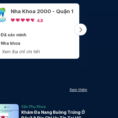
Nha Khoa Sài Gòn
Nha
Center
tế W
Phụ
4.9
Đã xác minh
Đã xác mi
Nha khoa
Nha khoa
Xem địa chỉ chi tiết
Xem địa ch
Xem thêm
Sản Phụ Khoa
Khám Đa Nang Buồng Trứng Ở