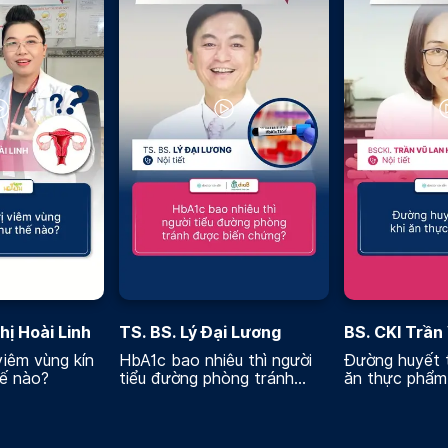
hị Hoài Linh
TS. BS. Lý Đại Lương
BS. CKI Trần
Hương
viêm vùng kín
HbA1c bao nhiêu thì người
Đường huyết t
hế nào?
tiểu đường phòng tránh
ăn thực phẩm
được biến chứng