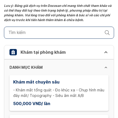
the
Lưu ý: Bảng giá dịch vụ trên Docosan chỉ mang tính chất tham khảo và
có thể thay đổi tuỳ theo tình trạng bệnh lý, phương pháp điều trị tại
question
phòng khám. Vui lòng trao đổi với phòng khám & bác sĩ về các chi phí
mark
dịch vụ trước khi tiến hành thăm khám & chữa bệnh.
key
to
get
the
keyboard
Khám tại phòng khám
shortcuts
for
DANH MỤC KHÁM
changing
dates.
Khám mắt chuyên sâu
- Khám mắt tổng quát - Đo khúc xạ - Chụp hình màu
đáy mắt/ Topography - Siêu âm mắt A/B
500,000 VND/ lần