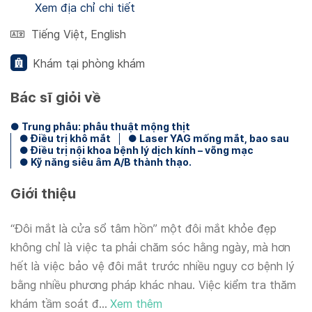
Xem địa chỉ chi tiết
Tiếng Việt
,
English
Khám tại phòng khám
Bác sĩ giỏi về
● Trung phẫu: phẫu thuật mộng thịt
● Điều trị khô mắt
● Laser YAG mống mắt, bao sau
● Điều trị nội khoa bệnh lý dịch kính – võng mạc
● Kỹ năng siêu âm A/B thành thạo.
Giới thiệu
“Đôi mắt là cửa sổ tâm hồn” một đôi mắt khỏe đẹp
không chỉ là việc ta phải chăm sóc hằng ngày, mà hơn
hết là việc bảo vệ đôi mắt trước nhiều nguy cơ bệnh lý
bằng nhiều phương pháp khác nhau. Việc kiểm tra thăm
khám tầm soát đ...
Xem thêm