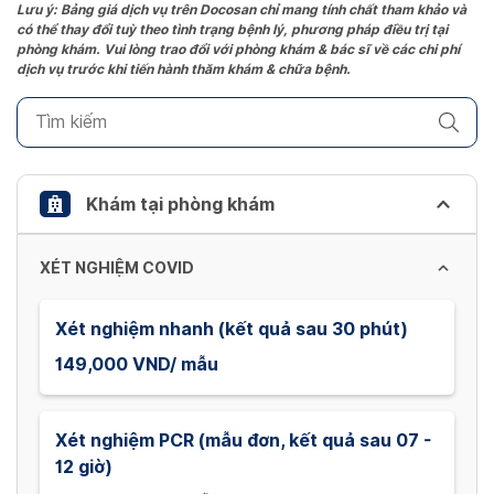
the
Lưu ý: Bảng giá dịch vụ trên Docosan chỉ mang tính chất tham khảo và
có thể thay đổi tuỳ theo tình trạng bệnh lý, phương pháp điều trị tại
question
phòng khám. Vui lòng trao đổi với phòng khám & bác sĩ về các chi phí
mark
dịch vụ trước khi tiến hành thăm khám & chữa bệnh.
key
to
get
the
keyboard
Khám tại phòng khám
shortcuts
for
XÉT NGHIỆM COVID
changing
dates.
Xét nghiệm nhanh (kết quả sau 30 phút)
149,000 VND/ mẫu
Xét nghiệm PCR (mẫu đơn, kết quả sau 07 -
12 giờ)