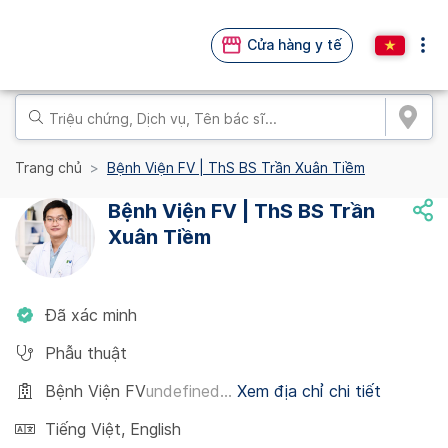
Cửa hàng y tế
Trang chủ
Bệnh Viện FV | ThS BS Trần Xuân Tiềm
Bệnh Viện FV | ThS BS Trần
Xuân Tiềm
Đã xác minh
Phẫu thuật
Bệnh Viện FV
undefined...
Xem địa chỉ chi tiết
Tiếng Việt
,
English