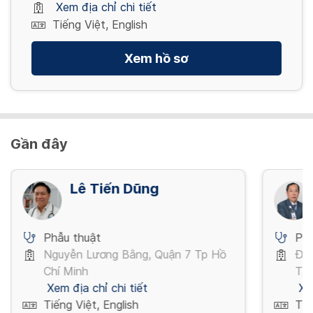
Xem địa chỉ chi tiết
Tiếng Việt, English
Xem hồ sơ
Gần đây
Lê Tiến Dũng
Phẫu thuật
Phẫ
Nguyễn Lương Bằng, Quận 7 Tp Hồ
Đườ
Chí Minh
Tân
Xem địa chỉ chi tiết
Xe
Tiếng Việt, English
Tiế