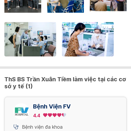
the
keyboard
shortcuts
for
changing
dates.
ThS BS Trần Xuân Tiềm làm việc tại các cơ
sở y tế (1)
Bệnh Viện FV
4.4
Bệnh viện đa khoa