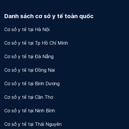
Docosan coi trọng quyền riêng tư và bảo mật dữ
liệu của người dùng và khách hàng. Chúng tôi sử
Danh sách cơ sở y tế toàn quốc
dụng mã hóa và các biện pháp bảo mật khác để
bảo vệ thông tin của bạn.
Xem chi tiết!
Cơ sở y tế tại Hà Nội
Cơ sở y tế tại Tp Hồ Chí Minh
Cơ sở y tế tại Đà Nẵng
Cơ sở y tế tại Đồng Nai
Cơ sở y tế tại Bình Dương
Cơ sở y tế tại Cần Thơ
Cơ sở y tế tại Ninh Bình
Cơ sở y tế tại Thái Nguyên