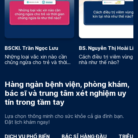
BSCKI. Trần Ngọc Lưu
BS. Nguyễn Thị Hoài Lin
Những loại vắc xin nào cần
Cách điều trị viêm vùng kí
chủng ngừa cho trẻ và thời
nhà như thế nào?
gian chủng ngừa là như thế
nào
Hàng ngàn bệnh viện, phòng khám,
bác sĩ và trung tâm xét nghiệm uy
tín trong tầm tay
Lựa chọn thông minh cho sức khỏe cả gia đình bạn.
Đặt lịch khám ngay!
DỊCH VỤ PHỔ BIẾN
BÁC SĨ HÀNG ĐẦU
TRIỆU 