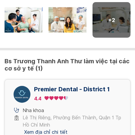
Phim CT
400,000 VND
+
2
Cạo vôi
400,000 - 900,000 VND
Bs Trương Thanh Anh Thư làm việc tại các
Nhổ răng
cơ sở y tế (1)
400,000 - 700,000 VND
Premier Dental - District 1
Trám răng
4.4
400,000 - 900,000 VND
Nha khoa
Xem thêm
Lê Thị Riêng, Phường Bến Thành, Quận 1 Tp
Hồ Chí Minh
Xem địa chỉ chi tiết