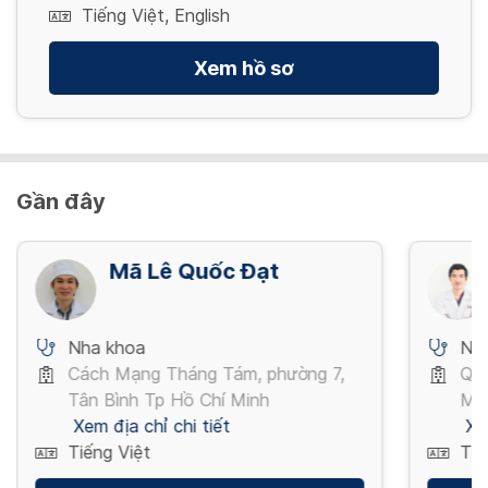
Tiếng Việt, English
Xem hồ sơ
Gần đây
Mã Lê Quốc Đạt
Nha khoa
Nh
Cách Mạng Tháng Tám, phường 7,
Qua
Tân Bình Tp Hồ Chí Minh
Mi
Xem địa chỉ chi tiết
Xe
Tiếng Việt
Tiế