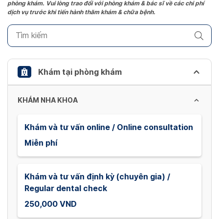
phòng khám. Vui lòng trao đổi với phòng khám & bác sĩ về các chi phí
mark
dịch vụ trước khi tiến hành thăm khám & chữa bệnh.
key
to
get
the
keyboard
Khám tại phòng khám
shortcuts
for
KHÁM NHA KHOA
changing
dates.
Khám và tư vấn online / Online consultation
Miễn phí
Khám và tư vấn định kỳ (chuyên gia) /
Regular dental check
250,000 VND