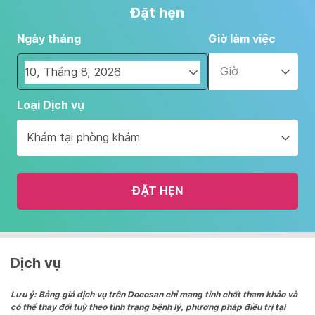
Đặt hẹn
Ngày tháng
Giờ làm việc
Giờ
Navigate
Loại Dịch vụ
forward
to
Khám tại phòng khám
interact
with
the
ĐẶT HẸN
calendar
and
select
a
date.
Dịch vụ
Press
the
Lưu ý: Bảng giá dịch vụ trên Docosan chỉ mang tính chất tham khảo và
có thể thay đổi tuỳ theo tình trạng bệnh lý, phương pháp điều trị tại
question