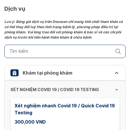
a
date.
Dịch vụ
Press
the
Lưu ý: Bảng giá dịch vụ trên Docosan chỉ mang tính chất tham khảo và
có thể thay đổi tuỳ theo tình trạng bệnh lý, phương pháp điều trị tại
question
phòng khám. Vui lòng trao đổi với phòng khám & bác sĩ về các chi phí
mark
dịch vụ trước khi tiến hành thăm khám & chữa bệnh.
key
to
get
the
keyboard
Khám tại phòng khám
shortcuts
for
XÉT NGHIỆM COVID 19 / COVID 19 TESTING
changing
dates.
Xét nghiệm nhanh Covid 19 / Quick Covid 19
Testing
300,000 VND