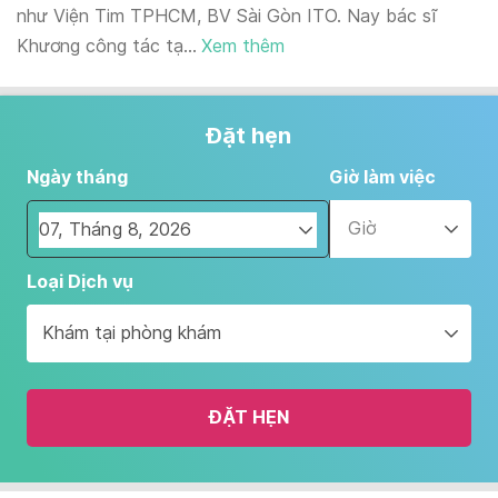
như Viện Tim TPHCM, BV Sài Gòn ITO. Nay bác sĩ
Khương công tác tạ...
Xem thêm
Đặt hẹn
Ngày tháng
Giờ làm việc
Giờ
Navigate
Loại Dịch vụ
forward
to
Khám tại phòng khám
interact
with
the
ĐẶT HẸN
calendar
and
select