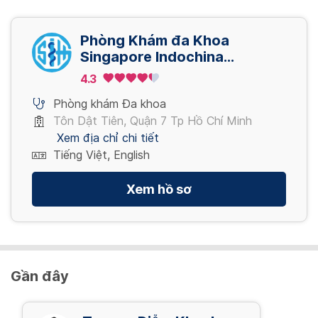
Phòng Khám đa Khoa
Singapore Indochina
Healthcare Group (SIHG)
4.3
Phòng khám Đa khoa
Tôn Dật Tiên, Quận 7 Tp Hồ Chí Minh
Xem địa chỉ chi tiết
Tiếng Việt, English
Xem hồ sơ
Gần đây