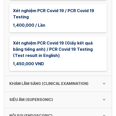
Xét nghiệm PCR Covid 19 / PCR Covid 19
Testing
1,400,000 / Lần
Xét nghiệm PCR Covid 19 (Giấy kết quả
bằng tiếng anh) / PCR Covid 19 Testing
(Test result in English)
1,450,000 VND
KHÁM LÂM SÀNG (CLINICAL EXAMINATION)
SIÊU ÂM (SUPERSONIC)
Khám Nội Tổng Quát - PGS.TS.BS. HUỲNH
KIM PHƯỢNG (General Internal Medicine -
Prof.Dr.BS. HUYNH KIM PHUONG)
NỘI SOI (ENDOSCOPIC)