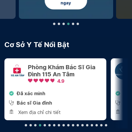
nghiệm
Đặt lịch ngay
ay
Cơ Sở Y Tế Nổi Bật
Phòng Khám Bác Sĩ Gia
Premier
Đình 115 An Tâm
Điền
4.9
 xác minh
Đã xác minh
c sĩ Gia đình
Nha khoa
m địa chỉ chi tiết
Xem địa chỉ ch