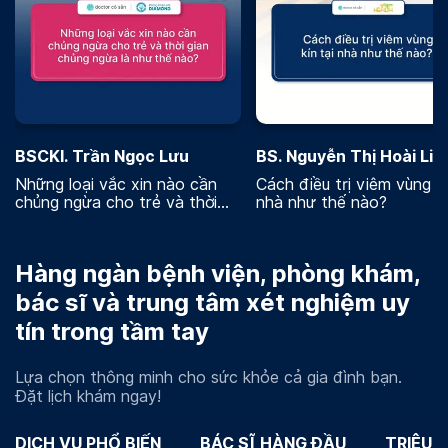
BSCKI. Trần Ngọc Lưu
BS. Nguyễn Thị Hoài Lin
Những loại vắc xin nào cần
Cách điều trị viêm vùng kí
chủng ngừa cho trẻ và thời
nhà như thế nào?
gian chủng ngừa là như thế
nào
Hàng ngàn bệnh viện, phòng khám,
bác sĩ và trung tâm xét nghiệm uy
tín trong tầm tay
Lựa chọn thông minh cho sức khỏe cả gia đình bạn.
Đặt lịch khám ngay!
DỊCH VỤ PHỔ BIẾN
BÁC SĨ HÀNG ĐẦU
TRIỆU 