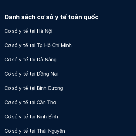
Docosan coi trọng quyền riêng tư và bảo mật dữ
liệu của người dùng và khách hàng. Chúng tôi sử
Danh sách cơ sở y tế toàn quốc
dụng mã hóa và các biện pháp bảo mật khác để
bảo vệ thông tin của bạn.
Xem chi tiết!
Cơ sở y tế tại Hà Nội
Cơ sở y tế tại Tp Hồ Chí Minh
Cơ sở y tế tại Đà Nẵng
Cơ sở y tế tại Đồng Nai
Cơ sở y tế tại Bình Dương
Cơ sở y tế tại Cần Thơ
Cơ sở y tế tại Ninh Bình
Cơ sở y tế tại Thái Nguyên