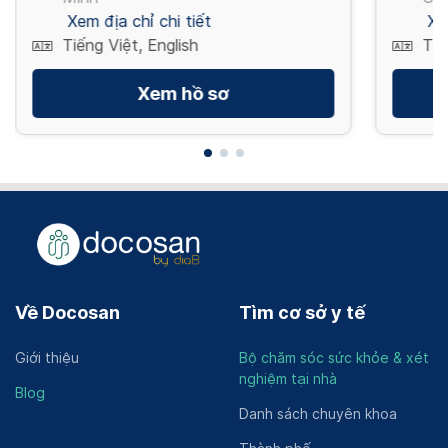
Xem địa chỉ chi tiết
Xe
Tiếng Việt, English
Tiế
Xem hồ sơ
Về Docosan
Tìm cơ sở y tế
Giới thiệu
Bộ chăm sóc sức khỏe & xét
nghiệm tại nhà
Blog
Danh sách chuyên khoa