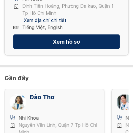
Đinh Tiên Hoàng, Phường Đa kao, Quận 1
Tp Hồ Chí Minh
Prevenar 13
Xem địa chỉ chi tiết
Các bệnh do phế cầu
Tiếng Việt, English
1,290,000 VND
Xem hồ sơ
Xem thêm
Gần đây
Đào Thơ
Nhi Khoa
Nh
Nguyễn Văn Linh, Quận 7 Tp Hồ Chí
Ng
Minh
Chí