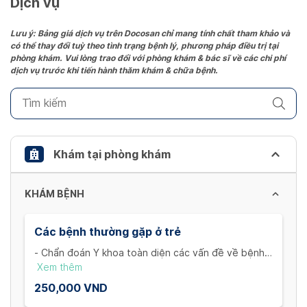
Dịch vụ
Press
the
Lưu ý: Bảng giá dịch vụ trên Docosan chỉ mang tính chất tham khảo và
có thể thay đổi tuỳ theo tình trạng bệnh lý, phương pháp điều trị tại
question
phòng khám. Vui lòng trao đổi với phòng khám & bác sĩ về các chi phí
mark
dịch vụ trước khi tiến hành thăm khám & chữa bệnh.
key
to
get
the
keyboard
Khám tại phòng khám
shortcuts
for
KHÁM BỆNH
changing
dates.
Các bệnh thường gặp ở trẻ
- Chẩn đoán Y khoa toàn diện các vấn đề về bệnh lí
của trẻ
Xem thêm
- Đánh giá các triệu chứng ho, sốt, phát ban, viêm
250,000 VND
nhiễm đường ruột và những chuyên khoa khác