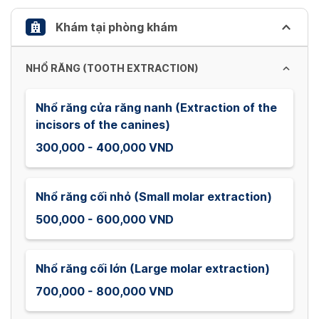
the
keyboard
Khám tại phòng khám
shortcuts
for
NHỔ RĂNG (TOOTH EXTRACTION)
changing
dates.
Nhổ răng cửa răng nanh (Extraction of the
incisors of the canines)
300,000 - 400,000 VND
Nhổ răng cối nhỏ (Small molar extraction)
500,000 - 600,000 VND
Nhổ răng cối lớn (Large molar extraction)
700,000 - 800,000 VND