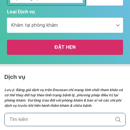
Navigate
Loại Dịch vụ
forward
to
Khám tại phòng khám
interact
with
the
ĐẶT HẸN
calendar
and
select
a
date.
Dịch vụ
Press
the
Lưu ý: Bảng giá dịch vụ trên Docosan chỉ mang tính chất tham khảo và
có thể thay đổi tuỳ theo tình trạng bệnh lý, phương pháp điều trị tại
question
phòng khám. Vui lòng trao đổi với phòng khám & bác sĩ về các chi phí
mark
dịch vụ trước khi tiến hành thăm khám & chữa bệnh.
key
to
get