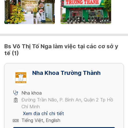
Nền hàm cứng (1-3 răng) - Jaw base (1-3
teeth)
Răng sứ Cercon - Cercon porcelain teeth
300,000 VND
6,000,000 VND
Nền hàm nhựa dẻo - Bán nền (Plastic jaw
Mặt dán sứ Veneer E.maxPress - Veneer
Bs Võ Thị Tố Nga làm việc tại các cơ sở y
background - Sale background)
porcelain surface E.maxPress
tế (1)
1,500,000 VND
5,000,000 VND
Xem thêm
Nha Khoa Trường Thành
Mặt dán sứ Veneer Suprinnity (Vita) -
Porcelain Veneer Suprinnity (Vita)
Nha khoa
6,000,000 VND
Đường Trần Não, P. Bình An, Quận 2 Tp Hồ
Chí Minh
Xem địa chỉ chi tiết
Tiếng Việt, English