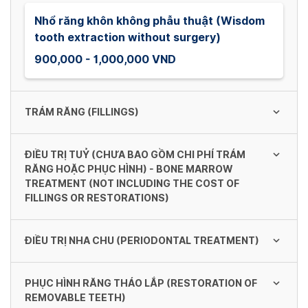
Nhổ răng khôn không phẫu thuật (Wisdom
tooth extraction without surgery)
900,000 - 1,000,000 VND
TRÁM RĂNG (FILLINGS)
ĐIỀU TRỊ TUỶ (CHƯA BAO GỒM CHI PHÍ TRÁM
Trám răng GIC (Filling GIC)
RĂNG HOẶC PHỤC HÌNH) - BONE MARROW
TREATMENT (NOT INCLUDING THE COST OF
150,000 - 200,000 VND
FILLINGS OR RESTORATIONS)
Trám răng thẩm mỹ Composit (Composit
ĐIỀU TRỊ NHA CHU (PERIODONTAL TREATMENT)
cosmetic dental fillings)
Điều trị tuỷ răng cửa, răng nanh -
Treatment of incisors, canines
200,000 - 300,000 VND
PHỤC HÌNH RĂNG THÁO LẮP (RESTORATION OF
500,000 - 600,000 VND
Cạo vôi răng và đánh bóng - Độ 1 (Shaving
REMOVABLE TEETH)