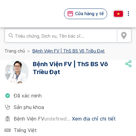
Cửa hàng y tế
Trang chủ
Bệnh Viện FV | ThS BS Võ Triều Đạt
Bệnh Viện FV | ThS BS Võ
Triều Đạt
Đã xác minh
Sản phụ khoa
Bệnh Viện FV
undefined...
Xem địa chỉ chi tiết
Tiếng Việt