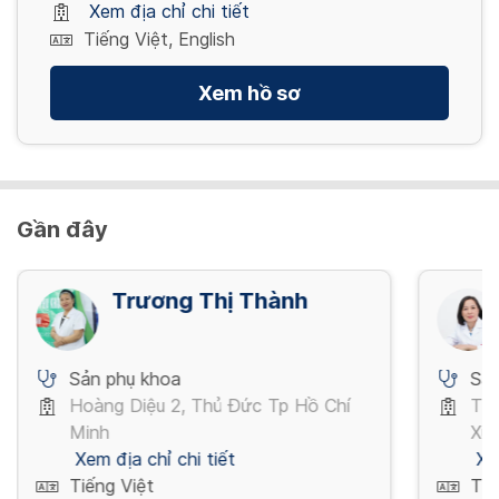
Xem địa chỉ chi tiết
Tiếng Việt, English
Xem hồ sơ
Gần đây
Trương Thị Thành
Sản phụ khoa
Sản
Hoàng Diệu 2, Thủ Đức Tp Hồ Chí
Trư
Minh
Xuâ
Xem địa chỉ chi tiết
Xe
Tiếng Việt
Tiế