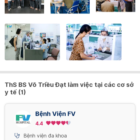
the
keyboard
shortcuts
for
changing
dates.
ThS BS Võ Triều Đạt làm việc tại các cơ sở
y tế (1)
Bệnh Viện FV
4.4
Bệnh viện đa khoa