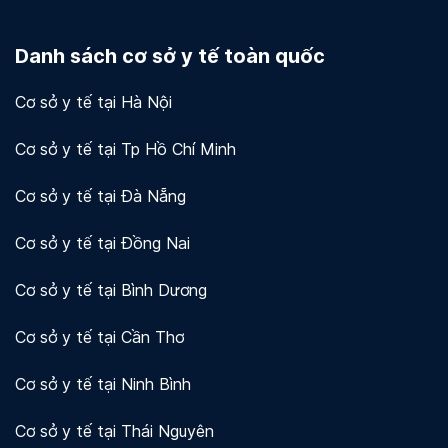
Docosan coi trọng quyền riêng tư và bảo mật dữ
liệu của người dùng và khách hàng. Chúng tôi sử
Danh sách cơ sở y tế toàn quốc
dụng mã hóa và các biện pháp bảo mật khác để
bảo vệ thông tin của bạn.
Xem chi tiết!
Cơ sở y tế tại Hà Nội
Cơ sở y tế tại Tp Hồ Chí Minh
Cơ sở y tế tại Đà Nẵng
Cơ sở y tế tại Đồng Nai
Cơ sở y tế tại Bình Dương
Cơ sở y tế tại Cần Thơ
Cơ sở y tế tại Ninh Bình
Cơ sở y tế tại Thái Nguyên