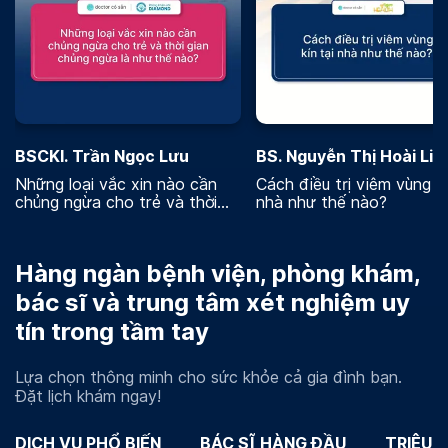
BSCKI. Trần Ngọc Lưu
BS. Nguyễn Thị Hoài Lin
Những loại vắc xin nào cần
Cách điều trị viêm vùng kí
chủng ngừa cho trẻ và thời
nhà như thế nào?
gian chủng ngừa là như thế
nào
Hàng ngàn bệnh viện, phòng khám,
bác sĩ và trung tâm xét nghiệm uy
tín trong tầm tay
Lựa chọn thông minh cho sức khỏe cả gia đình bạn.
Đặt lịch khám ngay!
DỊCH VỤ PHỔ BIẾN
BÁC SĨ HÀNG ĐẦU
TRIỆU 