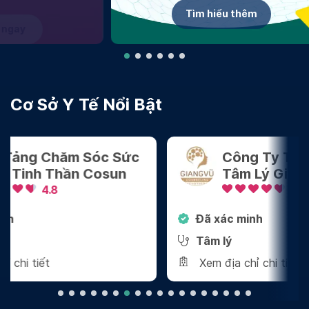
Tìm hiểu thêm
Cơ Sở Y Tế Nổi Bật
Công Ty TNHH Tham Vấn
Tâm Lý Giang Vũ
4.8
Đã xác minh
Đã 
Tâm lý
Nha
Xem địa chỉ chi tiết
Xem