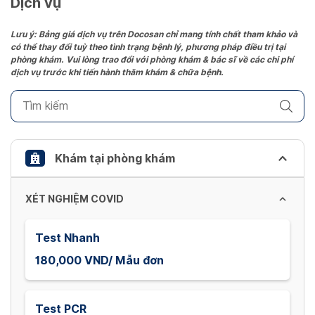
Dịch vụ
Press
the
Lưu ý: Bảng giá dịch vụ trên Docosan chỉ mang tính chất tham khảo và
có thể thay đổi tuỳ theo tình trạng bệnh lý, phương pháp điều trị tại
question
phòng khám. Vui lòng trao đổi với phòng khám & bác sĩ về các chi phí
mark
dịch vụ trước khi tiến hành thăm khám & chữa bệnh.
key
to
get
the
keyboard
Khám tại phòng khám
shortcuts
for
XÉT NGHIỆM COVID
changing
dates.
Test Nhanh
180,000 VND/ Mẫu đơn
Test PCR