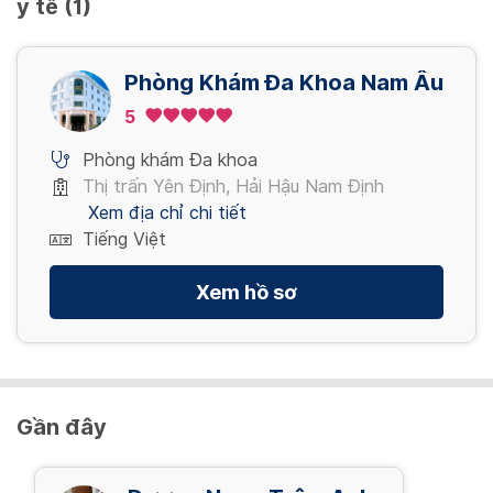
y tế (1)
30,000 VND/ lượt
Điện Não đồ
Xem thêm
30,000 VND/ lượt
Phòng Khám Đa Khoa Nam Âu
Xung kích trị liệu
Xem thêm
5
30,000 VND/ lượt
Phòng khám Đa khoa
Xem thêm
Thị trấn Yên Định, Hải Hậu Nam Định
Xem địa chỉ chi tiết
Tiếng Việt
Xem hồ sơ
Gần đây