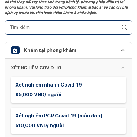
có thể thay đổi tuỳ theo tình trạng bệnh lý, phương pháp điều trị tại
question
phòng khám. Vui lòng trao đổi với phòng khám & bác sĩ về các chi phí
mark
dịch vụ trước khi tiến hành thăm khám & chữa bệnh.
key
to
get
the
keyboard
Khám tại phòng khám
shortcuts
for
XÉT NGHIỆM COVID-19
changing
dates.
Xét nghiệm nhanh Covid-19
95,000 VND/ người
Xét nghiệm PCR Covid-19 (mẫu đơn)
510,000 VND/ người