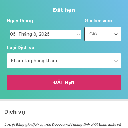
Đặt hẹn
Ngày tháng
Giờ làm việc
Giờ
Navigate
Loại Dịch vụ
forward
to
Khám tại phòng khám
interact
with
the
ĐẶT HẸN
calendar
and
select
a
date.
Dịch vụ
Press
the
Lưu ý: Bảng giá dịch vụ trên Docosan chỉ mang tính chất tham khảo và