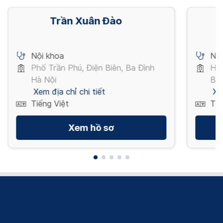
Trần Xuân Đào
Nội khoa
Nội
Phố Trần Phú, Điện Biên, Ba Đình
Ho
Hà Nội
Bìn
Xem địa chỉ chi tiết
Xe
Tiếng Việt
Tiế
Xem hồ sơ