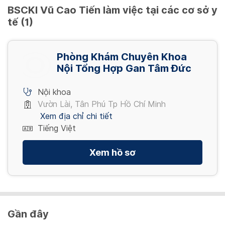
the
BSCKI Vũ Cao Tiến làm việc tại các cơ sở y
question
tế (1)
mark
key
to
Phòng Khám Chuyên Khoa
get
Nội Tổng Hợp Gan Tâm Đức
the
keyboard
Nội khoa
shortcuts
Vườn Lài, Tân Phú Tp Hồ Chí Minh
for
Xem địa chỉ chi tiết
changing
Tiếng Việt
dates.
Xem hồ sơ
Gần đây