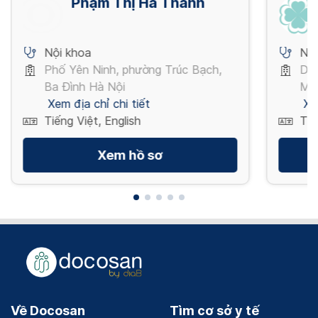
Phạm Thị Hà Thanh
Nội khoa
Nội
Phố Yên Ninh, phường Trúc Bạch,
Dươ
Ba Đình Hà Nội
Mi
Xem địa chỉ chi tiết
Xe
Tiếng Việt, English
Tiế
Xem hồ sơ
Về Docosan
Tìm cơ sở y tế