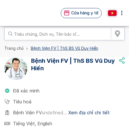
Cửa hàng y tế
Trang chủ
Bệnh Viện FV | ThS BS Vũ Duy Hiển
Bệnh Viện FV | ThS BS Vũ Duy
Hiển
Đã xác minh
Tiêu hoá
Bệnh Viện FV
undefined...
Xem địa chỉ chi tiết
Tiếng Việt
,
English