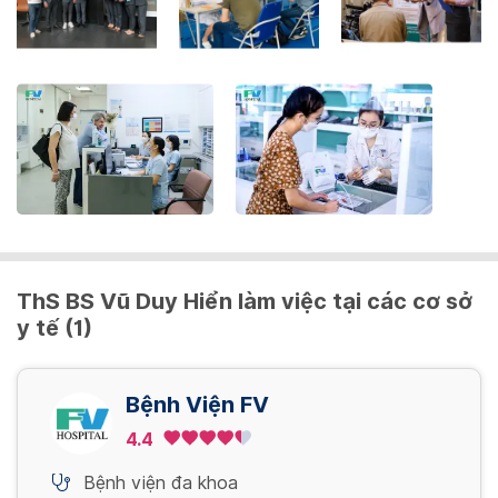
the
keyboard
shortcuts
for
changing
dates.
ThS BS Vũ Duy Hiển làm việc tại các cơ sở
y tế (1)
Bệnh Viện FV
4.4
Bệnh viện đa khoa