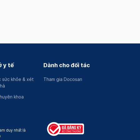
 y tế
Dành cho đối tác
 sức khỏe & xét
Tham gia Docosan
nhà
chuyên khoa
am duy nhất là
a