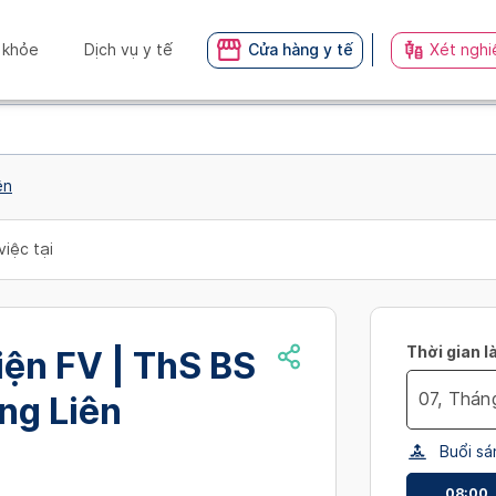
 khỏe
Dịch vụ y tế
Cửa hàng y tế
Xét nghi
ên
việc tại
Thời gian l
ện FV | ThS BS
ng Liên
Navigate
Buổi sá
forward
to
08:00