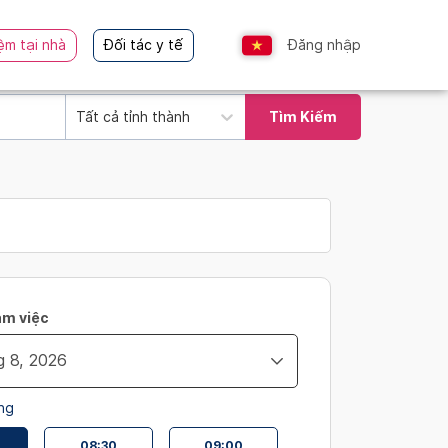
ệm tại nhà
Đối tác y tế
Đăng nhập
Tất cả tỉnh thành
Tìm Kiếm
àm việc
ng
08:30
09:00