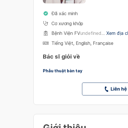
Đã xác minh
Cơ xương khớp
Bệnh Viện FV
undefined...
Xem địa ch
Tiếng Việt
,
English
,
Française
Bác sĩ giỏi về
Phẫu thuật bàn tay
Liên hệ
Giới thiệu