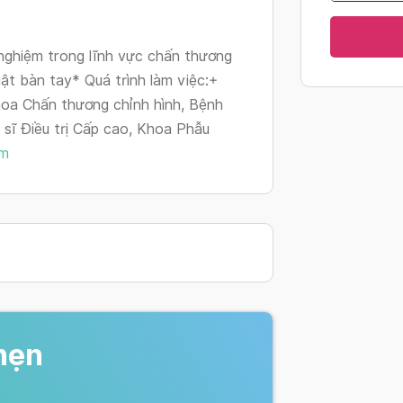
changing
dates.
nghiệm trong lĩnh vực chấn thương
uật bàn tay* Quá trình làm việc:+
oa Chấn thương chỉnh hình, Bệnh
 sĩ Điều trị Cấp cao, Khoa Phẫu
êm
hẹn